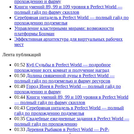
прохождению и фарму
Книги умений 89, 99 и 109 уровня в Perfect World —
полный гайд по фарму скиллов
Серебряная цитадель в Perfect World — полный гайд по
прохождению подземелья
Управление кластерными мирами: возможности
платформы Боцман
Эффективная архитектура для виртуальных рабочих
мест
Лента публикаций
01:52
Куб Судьбы в Perfect World — подробное
прохождение всех комнат и получение наград
01:50
Долина священной луны в Perfect World —
полный гайд по подземелью и фарму ресурсов
01:49
Город Инея в Perfect World — полный гайд по
прохождению и фарму
01:44
Книги умений 89, 99 и 109 уровня в Perfect World
— полный гайд по фарму скиллов
01:43
Серебряная цитадель в Perfect World — полный
гайд по прохождению подземелья
01:35
Свадебные ежедневные задания в Perfect World —
полный гайд по прохождению
01:33
Деревня Рыбаков в Perfect World — PvP-