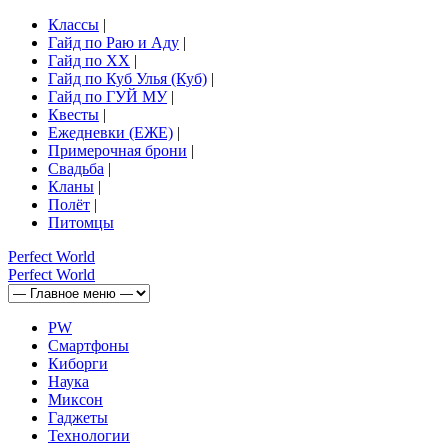
Классы
|
Гайд по Раю и Аду
|
Гайд по ХХ
|
Гайд по Куб Улья (Куб)
|
Гайд по ГУЙ МУ
|
Квесты
|
Ежедневки (ЕЖЕ)
|
Примерочная брони
|
Свадьба
|
Кланы
|
Полёт
|
Питомцы
Perfect
World
Perfect
World
PW
Смартфоны
Киборги
Наука
Миксон
Гаджеты
Технологии