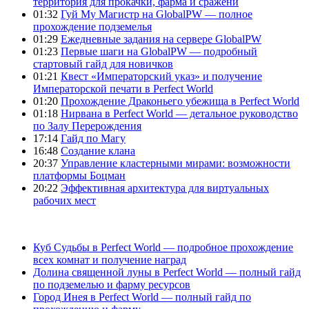
территория для прокачки, фарма и сражени
01:32
Гуй Му Магистр на GlobalPW — полное
прохождение подземелья
01:29
Ежедневные задания на сервере GlobalPW
01:23
Первые шаги на GlobalPW — подробный
стартовый гайд для новичков
01:21
Квест «Императорский указ» и получение
Императорской печати в Perfect World
01:20
Прохождение Драконьего убежища в Perfect World
01:18
Нирвана в Perfect World — детальное руководство
по Залу Перерождения
17:14
Гайд по Магу
16:48
Создание клана
20:37
Управление кластерными мирами: возможности
платформы Боцман
20:22
Эффективная архитектура для виртуальных
рабочих мест
Куб Судьбы в Perfect World — подробное прохождение
всех комнат и получение наград
Долина священной луны в Perfect World — полный гайд
по подземелью и фарму ресурсов
Город Инея в Perfect World — полный гайд по