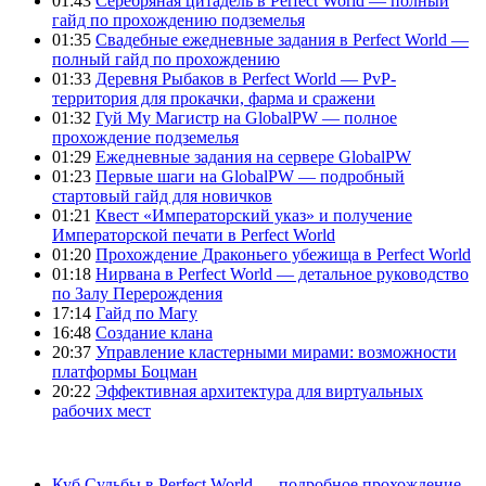
01:43
Серебряная цитадель в Perfect World — полный
гайд по прохождению подземелья
01:35
Свадебные ежедневные задания в Perfect World —
полный гайд по прохождению
01:33
Деревня Рыбаков в Perfect World — PvP-
территория для прокачки, фарма и сражени
01:32
Гуй Му Магистр на GlobalPW — полное
прохождение подземелья
01:29
Ежедневные задания на сервере GlobalPW
01:23
Первые шаги на GlobalPW — подробный
стартовый гайд для новичков
01:21
Квест «Императорский указ» и получение
Императорской печати в Perfect World
01:20
Прохождение Драконьего убежища в Perfect World
01:18
Нирвана в Perfect World — детальное руководство
по Залу Перерождения
17:14
Гайд по Магу
16:48
Создание клана
20:37
Управление кластерными мирами: возможности
платформы Боцман
20:22
Эффективная архитектура для виртуальных
рабочих мест
Куб Судьбы в Perfect World — подробное прохождение