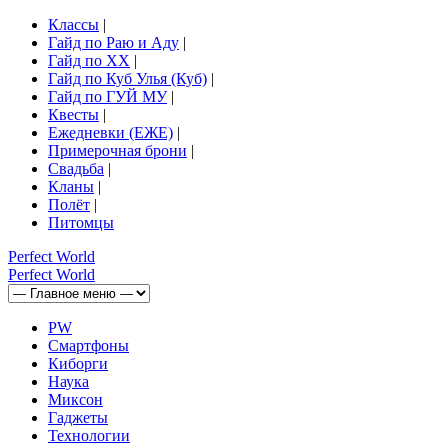
Классы
|
Гайд по Раю и Аду
|
Гайд по ХХ
|
Гайд по Куб Улья (Куб)
|
Гайд по ГУЙ МУ
|
Квесты
|
Ежедневки (ЕЖЕ)
|
Примерочная брони
|
Свадьба
|
Кланы
|
Полёт
|
Питомцы
Perfect
World
Perfect
World
PW
Смартфоны
Киборги
Наука
Миксон
Гаджеты
Технологии