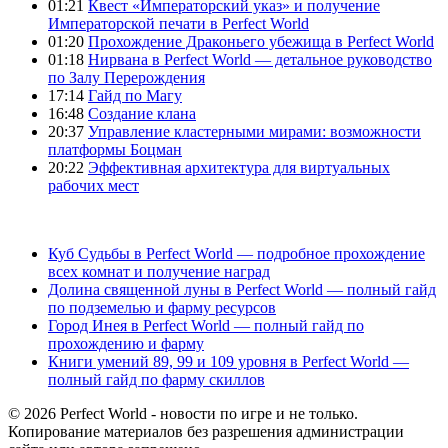
01:21
Квест «Императорский указ» и получение
Императорской печати в Perfect World
01:20
Прохождение Драконьего убежища в Perfect World
01:18
Нирвана в Perfect World — детальное руководство
по Залу Перерождения
17:14
Гайд по Магу
16:48
Создание клана
20:37
Управление кластерными мирами: возможности
платформы Боцман
20:22
Эффективная архитектура для виртуальных
рабочих мест
Куб Судьбы в Perfect World — подробное прохождение
всех комнат и получение наград
Долина священной луны в Perfect World — полный гайд
по подземелью и фарму ресурсов
Город Инея в Perfect World — полный гайд по
прохождению и фарму
Книги умений 89, 99 и 109 уровня в Perfect World —
полный гайд по фарму скиллов
© 2026 Perfect World - новости по игре и не только.
Копирование материалов без разрешения администрации