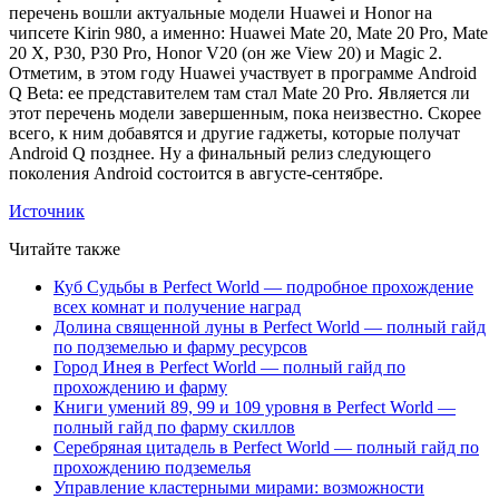
перечень вошли актуальные модели Huawei и Honor на
чипсете Kirin 980, а именно: Huawei Mate 20, Mate 20 Pro, Mate
20 X, P30, P30 Pro, Honor V20 (он же View 20) и Magic 2.
Отметим, в этом году Huawei участвует в программе Android
Q Beta: ее представителем там стал Mate 20 Pro. Является ли
этот перечень модели завершенным, пока неизвестно. Скорее
всего, к ним добавятся и другие гаджеты, которые получат
Android Q позднее. Ну а финальный релиз следующего
поколения Android состоится в августе-сентябре.
Источник
Читайте также
Куб Судьбы в Perfect World — подробное прохождение
всех комнат и получение наград
Долина священной луны в Perfect World — полный гайд
по подземелью и фарму ресурсов
Город Инея в Perfect World — полный гайд по
прохождению и фарму
Книги умений 89, 99 и 109 уровня в Perfect World —
полный гайд по фарму скиллов
Серебряная цитадель в Perfect World — полный гайд по
прохождению подземелья
Управление кластерными мирами: возможности