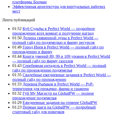
платформы Боцман
Эффективная архитектура для виртуальных рабочих
мест
Лента публикаций
01:52
Куб Судьбы в Perfect World — подробное
прохождение всех комнат и получение наград
01:50
Долина священной луны в Perfect World —
полный гайд по подземелью и фарму ресурсов
01:49
Город Инея в Perfect World — полный гайд по
прохождению и фарму
01:44
Книги умений 89, 99 и 109 уровня в Perfect World
— полный гайд по фарму скиллов
01:43
Серебряная цитадель в Perfect World — полный
гайд по прохождению подземелья
01:35
Свадебные ежедневные задания в Perfect World —
полный гайд по прохождению
01:33
Деревня Рыбаков в Perfect World — PvP-
территория для прокачки, фарма и сражени
01:32
Гуй Му Магистр на GlobalPW — полное
прохождение подземелья
01:29
Ежедневные задания на сервере GlobalPW
01:23
Первые шаги на GlobalPW — подробный
стартовый гайд для новичков