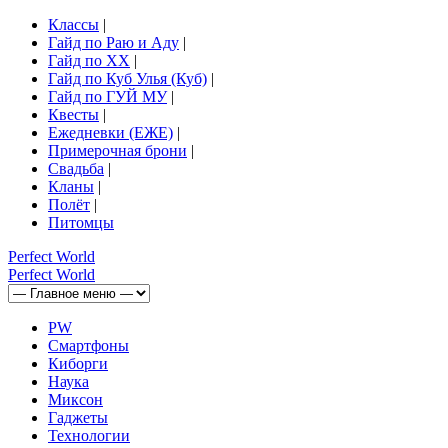
Классы
|
Гайд по Раю и Аду
|
Гайд по ХХ
|
Гайд по Куб Улья (Куб)
|
Гайд по ГУЙ МУ
|
Квесты
|
Ежедневки (ЕЖЕ)
|
Примерочная брони
|
Свадьба
|
Кланы
|
Полёт
|
Питомцы
Perfect
World
Perfect
World
PW
Смартфоны
Киборги
Наука
Миксон
Гаджеты
Технологии