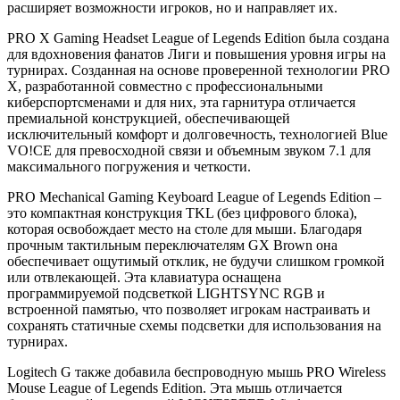
расширяет возможности игроков, но и направляет их.
PRO X Gaming Headset League of Legends Edition была создана
для вдохновения фанатов Лиги и повышения уровня игры на
турнирах. Созданная на основе проверенной технологии PRO
X, разработанной совместно с профессиональными
киберспортсменами и для них, эта гарнитура отличается
премиальной конструкцией, обеспечивающей
исключительный комфорт и долговечность, технологией Blue
VO!CE для превосходной связи и объемным звуком 7.1 для
максимального погружения и четкости.
PRO Mechanical Gaming Keyboard League of Legends Edition –
это компактная конструкция TKL (без цифрового блока),
которая освобождает место на столе для мыши. Благодаря
прочным тактильным переключателям GX Brown она
обеспечивает ощутимый отклик, не будучи слишком громкой
или отвлекающей. Эта клавиатура оснащена
программируемой подсветкой LIGHTSYNC RGB и
встроенной памятью, что позволяет игрокам настраивать и
сохранять статичные схемы подсветки для использования на
турнирах.
Logitech G также добавила беспроводную мышь PRO Wireless
Mouse League of Legends Edition. Эта мышь отличается