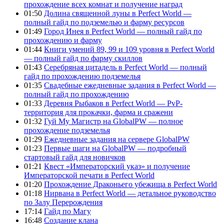
прохождение всех комнат и получение наград
01:50
Долина священной луны в Perfect World —
полный гайд по подземелью и фарму ресурсов
01:49
Город Инея в Perfect World — полный гайд по
прохождению и фарму
01:44
Книги умений 89, 99 и 109 уровня в Perfect World
— полный гайд по фарму скиллов
01:43
Серебряная цитадель в Perfect World — полный
гайд по прохождению подземелья
01:35
Свадебные ежедневные задания в Perfect World —
полный гайд по прохождению
01:33
Деревня Рыбаков в Perfect World — PvP-
территория для прокачки, фарма и сражени
01:32
Гуй Му Магистр на GlobalPW — полное
прохождение подземелья
01:29
Ежедневные задания на сервере GlobalPW
01:23
Первые шаги на GlobalPW — подробный
стартовый гайд для новичков
01:21
Квест «Императорский указ» и получение
Императорской печати в Perfect World
01:20
Прохождение Драконьего убежища в Perfect World
01:18
Нирвана в Perfect World — детальное руководство
по Залу Перерождения
17:14
Гайд по Магу
16:48
Создание клана