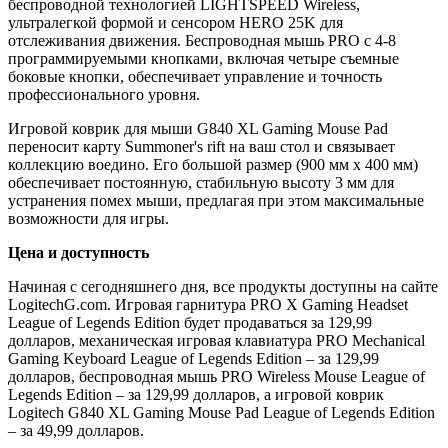
беспроводной технологией LIGHTSPEED Wireless,
ультралегкой формой и сенсором HERO 25K для
отслеживания движения. Беспроводная мышь PRO с 4-8
программируемыми кнопками, включая четыре съемные
боковые кнопки, обеспечивает управление и точность
профессионального уровня.
Игровой коврик для мыши G840 XL Gaming Mouse Pad
переносит карту Summoner's rift на ваш стол и связывает
коллекцию воедино. Его большой размер (900 мм х 400 мм)
обеспечивает постоянную, стабильную высоту 3 мм для
устранения помех мыши, предлагая при этом максимальные
возможности для игры.
Цена и доступность
Начиная с сегодняшнего дня, все продукты доступны на сайте
LogitechG.com. Игровая гарнитура PRO X Gaming Headset
League of Legends Edition будет продаваться за 129,99
долларов, механическая игровая клавиатура PRO Mechanical
Gaming Keyboard League of Legends Edition – за 129,99
долларов, беспроводная мышь PRO Wireless Mouse League of
Legends Edition – за 129,99 долларов, а игровой коврик
Logitech G840 XL Gaming Mouse Pad League of Legends Edition
– за 49,99 долларов.