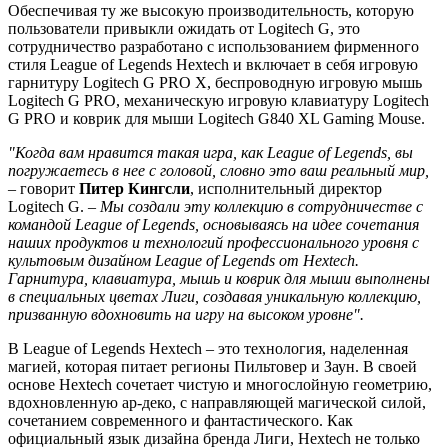
Обеспечивая ту же высокую производительность, которую
пользователи привыкли ожидать от Logitech G, это
сотрудничество разработано с использованием фирменного
стиля League of Legends Hextech и включает в себя игровую
гарнитуру Logitech G PRO X, беспроводную игровую мышь
Logitech G PRO, механическую игровую клавиатуру Logitech
G PRO и коврик для мыши Logitech G840 XL Gaming Mouse.
"Когда вам нравится такая игра, как League of Legends, вы
погружаетесь в нее с головой, словно это ваш реальный мир,
– говорит
Питер Кингсли
, исполнительный директор
Logitech G. –
Мы создали эту коллекцию в сотрудничестве с
командой League of Legends, основываясь на идее сочетания
наших продуктов и технологий профессионального уровня с
культовым дизайном League of Legends от Hextech.
Гарнитура, клавиатура, мышь и коврик для мыши выполнены
в специальных цветах Лиги, создавая уникальную коллекцию,
призванную вдохновить на игру на высоком уровне".
В League of Legends Hextech – это технология, наделенная
магией, которая питает регионы Пильтовер и Заун. В своей
основе Hextech сочетает чистую и многослойную геометрию,
вдохновленную ар-деко, с направляющей магической силой,
сочетанием современного и фантастического. Как
официальный язык дизайна бренда Лиги, Hextech не только