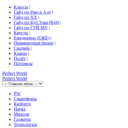
Классы
|
Гайд по Раю и Аду
|
Гайд по ХХ
|
Гайд по Куб Улья (Куб)
|
Гайд по ГУЙ МУ
|
Квесты
|
Ежедневки (ЕЖЕ)
|
Примерочная брони
|
Свадьба
|
Кланы
|
Полёт
|
Питомцы
Perfect
World
Perfect
World
PW
Смартфоны
Киборги
Наука
Миксон
Гаджеты
Технологии