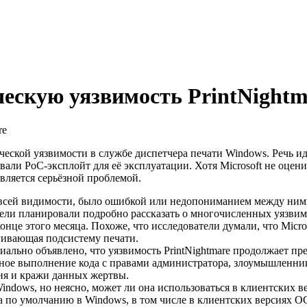
ческую уязвимость PrintNightm
еской уязвимости в службе диспетчера печати Windows. Речь идёт
вали PoC-эксплойт для её эксплуатации. Хотя Microsoft не оцени
вляется серьёзной проблемой.
 всей видимости, было ошибкой или недопониманием между ними 
атели планировали подробно рассказать о многочисленных уязви
онце этого месяца. Похоже, что исследователи думали, что Micro
агивающая подсистему печати.
циально объявлено, что уязвимость PrintNightmare продолжает п
ное выполнение кода с правами администратора, злоумышленники
ия и кражи данных жертвы.
 Windows, но неясно, может ли она использоваться в клиентских
 по умолчанию в Windows, в том числе в клиентских версиях ОС