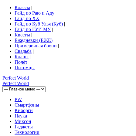
Классы
|
Гайд по Раю и Аду
|
Гайд по ХХ
|
Гайд по Куб Улья (Куб)
|
Гайд по ГУЙ МУ
|
Квесты
|
Ежедневки (ЕЖЕ)
|
Примерочная брони
|
Свадьба
|
Кланы
|
Полёт
|
Питомцы
Perfect
World
Perfect
World
PW
Смартфоны
Киборги
Наука
Миксон
Гаджеты
Технологии