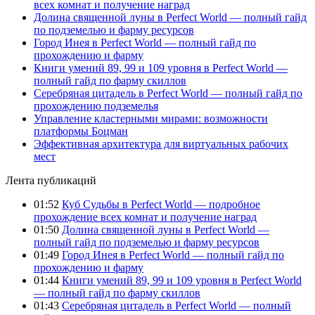
всех комнат и получение наград
Долина священной луны в Perfect World — полный гайд
по подземелью и фарму ресурсов
Город Инея в Perfect World — полный гайд по
прохождению и фарму
Книги умений 89, 99 и 109 уровня в Perfect World —
полный гайд по фарму скиллов
Серебряная цитадель в Perfect World — полный гайд по
прохождению подземелья
Управление кластерными мирами: возможности
платформы Боцман
Эффективная архитектура для виртуальных рабочих
мест
Лента публикаций
01:52
Куб Судьбы в Perfect World — подробное
прохождение всех комнат и получение наград
01:50
Долина священной луны в Perfect World —
полный гайд по подземелью и фарму ресурсов
01:49
Город Инея в Perfect World — полный гайд по
прохождению и фарму
01:44
Книги умений 89, 99 и 109 уровня в Perfect World
— полный гайд по фарму скиллов
01:43
Серебряная цитадель в Perfect World — полный