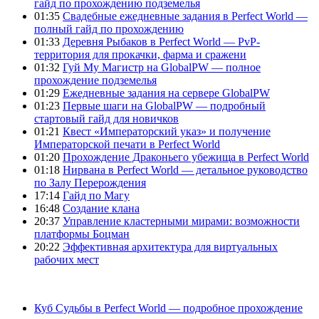
гайд по прохождению подземелья
01:35
Свадебные ежедневные задания в Perfect World —
полный гайд по прохождению
01:33
Деревня Рыбаков в Perfect World — PvP-
территория для прокачки, фарма и сражени
01:32
Гуй Му Магистр на GlobalPW — полное
прохождение подземелья
01:29
Ежедневные задания на сервере GlobalPW
01:23
Первые шаги на GlobalPW — подробный
стартовый гайд для новичков
01:21
Квест «Императорский указ» и получение
Императорской печати в Perfect World
01:20
Прохождение Драконьего убежища в Perfect World
01:18
Нирвана в Perfect World — детальное руководство
по Залу Перерождения
17:14
Гайд по Магу
16:48
Создание клана
20:37
Управление кластерными мирами: возможности
платформы Боцман
20:22
Эффективная архитектура для виртуальных
рабочих мест
Куб Судьбы в Perfect World — подробное прохождение