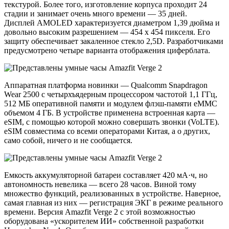
текстурой. Более того, изготовление корпуса проходит 24
стадии и занимает очень много времени — 35 дней.
Дисплей AMOLED характеризуется диаметром 1,39 дюйма и
довольно высоким разрешением — 454 х 454 пикселя. Его
защиту обеспечивает закаленное стекло 2,5D. Разработчиками
предусмотрено четыре варианта отображения циферблата.
Аппаратная платформа новинки — Qualcomm Snapdragon
Wear 2500 с четырхъядерным процессором частотой 1,1 ГГц,
512 МБ оперативной памяти и модулем флэш-памяти eMMC
объемом 4 ГБ. В устройстве применена встроенная карта —
eSIM, с помощью которой можно совершать звонки (VoLTE).
eSIM совместима со всеми операторами Китая, а о других,
само собой, ничего и не сообщается.
Емкость аккумуляторной батареи составляет 420 мА·ч, но
автономность невелика — всего 28 часов. Виной тому
множество функций, реализованных в устройстве. Наверное,
самая главная из них — регистрация ЭКГ в режиме реального
времени. Версия Amazfit Verge 2 с этой возможностью
оборудована «ускорителем ИИ» собственной разработки