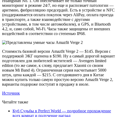
Huangshan No. 1. Он обеспечивает не только точный
мониторинг в режиме 24/7, но еще и распознает патологии —
аритмию, фибрилляцию предсердий. Есть в устройстве и NFC
(поддерживается оплата покупок через AliPay, оплата проезда
в транспорте, а также взаимодействие с другими
устройствами, в том числе автомобилем), и GPS, и Bluetooth
4.2, и, само собой, Wi-Fi. Часы также защищены от внешних
воздействий в соответствии со степенью IP68.
Стоимость базовой версии Amazfit Verge 2 — $145. Версия с
поддержкой ЭКГ оценена в $190. Ну а самый дорогой вариант
подготовлен для любителей мстителей — Avengers limited
edition (то же самое, к слову, предлагает Xiaomi со своим
новым Mi Band 4). Ограниченная серия насчитывает 5000
штук, цена каждой — $215. С сегодняшнего дня в Китае
можно купить только самую простую версию Amazfit Verge 2,
варианты подороже поступят в продажу в июле.
Источник
Читайте также
Куб Судьбы в Perfect World — подробное прохождение
всех комнат и получение наград