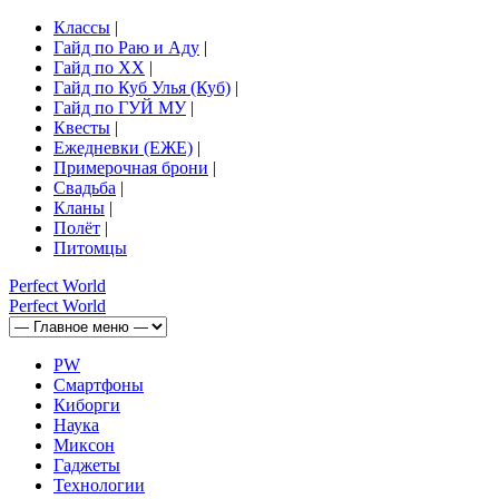
Классы
|
Гайд по Раю и Аду
|
Гайд по ХХ
|
Гайд по Куб Улья (Куб)
|
Гайд по ГУЙ МУ
|
Квесты
|
Ежедневки (ЕЖЕ)
|
Примерочная брони
|
Свадьба
|
Кланы
|
Полёт
|
Питомцы
Perfect
World
Perfect
World
PW
Смартфоны
Киборги
Наука
Миксон
Гаджеты
Технологии