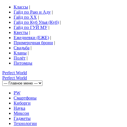
Классы
|
Гайд по Раю и Аду
|
Гайд по ХХ
|
Гайд по Куб Улья (Куб)
|
Гайд по ГУЙ МУ
|
Квесты
|
Ежедневки (ЕЖЕ)
|
Примерочная брони
|
Свадьба
|
Кланы
|
Полёт
|
Питомцы
Perfect
World
Perfect
World
PW
Смартфоны
Киборги
Наука
Миксон
Гаджеты
Технологии