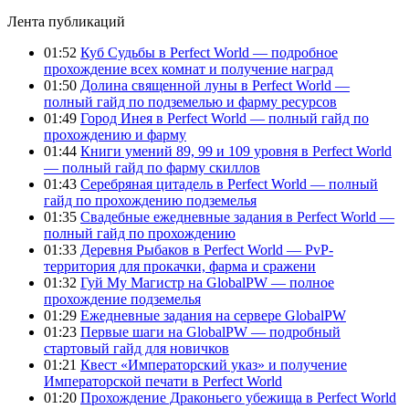
Лента публикаций
01:52
Куб Судьбы в Perfect World — подробное
прохождение всех комнат и получение наград
01:50
Долина священной луны в Perfect World —
полный гайд по подземелью и фарму ресурсов
01:49
Город Инея в Perfect World — полный гайд по
прохождению и фарму
01:44
Книги умений 89, 99 и 109 уровня в Perfect World
— полный гайд по фарму скиллов
01:43
Серебряная цитадель в Perfect World — полный
гайд по прохождению подземелья
01:35
Свадебные ежедневные задания в Perfect World —
полный гайд по прохождению
01:33
Деревня Рыбаков в Perfect World — PvP-
территория для прокачки, фарма и сражени
01:32
Гуй Му Магистр на GlobalPW — полное
прохождение подземелья
01:29
Ежедневные задания на сервере GlobalPW
01:23
Первые шаги на GlobalPW — подробный
стартовый гайд для новичков
01:21
Квест «Императорский указ» и получение
Императорской печати в Perfect World
01:20
Прохождение Драконьего убежища в Perfect World