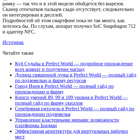
рамку — так что и в этой модели обойдется без вырезов.
Сканер отпечатков пальцев сзади отсутствует, следовательно
он интегрирован в дисплей.
Подробностей об этом смартфоне пока не так много, как
хотелось бы. По слухам, аппарат получил SoC Snapdragon 712
и адаптер NFC.
Источник
Читайте также
Куб Судьбы в Perfect World — подробное прохождение
всех комнат и получение наград
Долина священной луны в Perfect World — полный гайд
по подземелью и фарму ресурсов
Город Инея в Perfect World — полный гайд по
прохождению и фарму
Книги умений 89, 99 и 109 уровня в Perfect World —
полный гайд по фарму скиллов
Серебряная цитадель в Perfect World — полный гайд по
прохождению подземелья
Управление кластерными мирами: возможности
платформы Боцман
Эффективная архитектура для виртуальных рабочих
мест