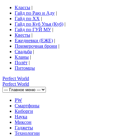
Классы
|
Гайд по Раю и Аду
|
Гайд по ХХ
|
Гайд по Куб Улья (Куб)
|
Гайд по ГУЙ МУ
|
Квесты
|
Ежедневки (ЕЖЕ)
|
Примерочная брони
|
Свадьба
|
Кланы
|
Полёт
|
Питомцы
Perfect
World
Perfect
World
PW
Смартфоны
Киборги
Наука
Миксон
Гаджеты
Технологии