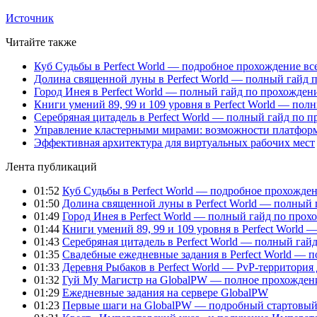
Источник
Читайте также
Куб Судьбы в Perfect World — подробное прохождение вс
Долина священной луны в Perfect World — полный гайд 
Город Инея в Perfect World — полный гайд по прохожде
Книги умений 89, 99 и 109 уровня в Perfect World — пол
Серебряная цитадель в Perfect World — полный гайд по 
Управление кластерными мирами: возможности платфор
Эффективная архитектура для виртуальных рабочих мест
Лента публикаций
01:52
Куб Судьбы в Perfect World — подробное прохожден
01:50
Долина священной луны в Perfect World — полный 
01:49
Город Инея в Perfect World — полный гайд по про
01:44
Книги умений 89, 99 и 109 уровня в Perfect World
01:43
Серебряная цитадель в Perfect World — полный га
01:35
Свадебные ежедневные задания в Perfect World — 
01:33
Деревня Рыбаков в Perfect World — PvP-территория
01:32
Гуй Му Магистр на GlobalPW — полное прохожден
01:29
Ежедневные задания на сервере GlobalPW
01:23
Первые шаги на GlobalPW — подробный стартовый 