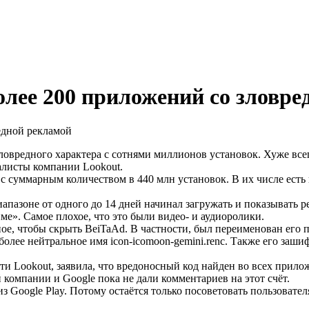
олее 200 приложений со зловр
ловредного характера с сотнями миллионов установок. Хуже все
алисты компании Lookout.
 суммарным количеством в 440 млн установок. В их числе есть 
апазоне от одного до 14 дней начинал загружать и показывать 
ме». Самое плохое, что это были видео- и аудиоролики.
е, чтобы скрыть BeiTaAd. В частности, был переименован его пу
л более нейтральное имя icon-icomoon-gemini.renc. Также его заш
ти Lookout, заявила, что вредоносный код найден во всех прило
 компании и Google пока не дали комментариев на этот счёт.
из Google Play. Потому остаётся только посоветовать пользоват