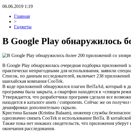
06.06.2019 1:19
Главная
>
Гаджеты
В Google Play обнаружилось б
В Google Play обнаружилась очередная подборка приложений з
практически непригодными для использования, заявили специ
Список, по данным исследователей, включает 238 приложений с
шанхайская компания CooTek.
В коде приложений обнаружился плагин BeiTaAd, который в ди
программа была закрыта, а смартфон находятся в «спящем режи
Утверждается, что разработчики программ сделали все возможно
находится в каталоге assets / components. Сейчас же он получи
дешифровки дополнительно скрыли.
Кристина Балаам (Kristina Balaam), инженер службы безопаснос
однозначно связать CooTek и использование BeiTa. В китайской
Также пока нет никаких свидетельств, что приложения уберут 
окончания расследования.