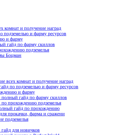
ех комнат и получение наград
по подземелью и фарму ресурсов
нию и фарму
ный гайд по фарму скиллов
прохождению подземелья
мы Боцман
ие всех комнат и получение наград
гайд по подземелью и фарму ресурсов
хождению и фарму
 — полный гайд по фарму скиллов
йд по прохождению подземелья
полный гайд по прохождению
 для прокачки, фарма и сражени
ие подземелья
гайд для новичков