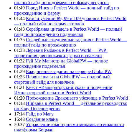
полный гайд по подземелью и фарму ресурсов
01:49
Город Инея в Perfect World — полный гайд по
прохождению и фарму
01:44
Книги умений 89, 99 и 109 уровня в Perfect World
— полный гайд по фарму скиллов
01:43
Серебряная цитадель в Perfect World — полный
гайд по прохождению подземелья
01:35
Свадебные ежедневные задания в Perfect World —
полный гайд по прохождению
01:33
Деревня Рыбаков в Perfect World — PvP-
территория для прокачки, фарма и сражени
01:32
Гуй Му Магистр на GlobalPW — полное
прохождение подземелья
01:29
Ежедневные задания на сервере GlobalPW
01:23
Первые шаги на GlobalPW — подробный
стартовый гайд для новичков
01:21
Квест «Императорский указ» и получение
Императорской печати в Perfect World
01:20
Прохождение Драконьего убежища в Perfect World
01:18
Нирвана в Perfect World — детальное руководство
по Залу Перерождения
17:14
Гайд по Магу
16:48
Создание клана
20:37
Управление кластерными мирами: возможности
платформы Боцман