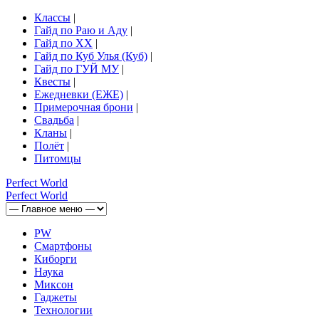
Классы
|
Гайд по Раю и Аду
|
Гайд по ХХ
|
Гайд по Куб Улья (Куб)
|
Гайд по ГУЙ МУ
|
Квесты
|
Ежедневки (ЕЖЕ)
|
Примерочная брони
|
Свадьба
|
Кланы
|
Полёт
|
Питомцы
Perfect
World
Perfect
World
PW
Смартфоны
Киборги
Наука
Миксон
Гаджеты
Технологии