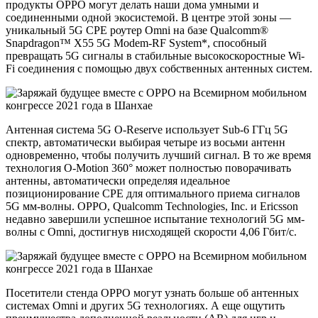
продукты OPPO могут делать наши дома умными и
соединенными одной экосистемой. В центре этой зоны —
уникальный 5G CPE роутер Omni на базе Qualcomm®
Snapdragon™ X55 5G Modem-RF System*, способный
превращать 5G сигналы в стабильные высокоскоростные Wi-
Fi соединения с помощью двух собственных антенных систем.
Антенная система 5G O-Reserve использует Sub-6 ГГц 5G
спектр, автоматически выбирая четыре из восьми антенн
одновременно, чтобы получить лучший сигнал. В то же время
технология O-Motion 360° может полностью поворачивать
антенны, автоматически определяя идеальное
позиционирование CPE для оптимального приема сигналов
5G мм-волны. OPPO, Qualcomm Technologies, Inc. и Ericsson
недавно завершили успешное испытание технологий 5G мм-
волны с Omni, достигнув нисходящей скорости 4,06 Гбит/с.
Посетители стенда OPPO могут узнать больше об антенных
системах Omni и других 5G технологиях. А еще ощутить