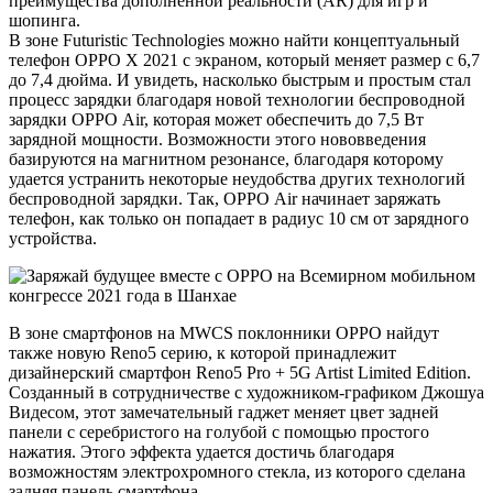
преимущества дополненной реальности (AR) для игр и
шопинга.
В зоне Futuristic Technologies можно найти концептуальный
телефон OPPO X 2021 с экраном, который меняет размер с 6,7
до 7,4 дюйма. И увидеть, насколько быстрым и простым стал
процесс зарядки благодаря новой технологии беспроводной
зарядки ОРРО Air, которая может обеспечить до 7,5 Вт
зарядной мощности. Возможности этого нововведения
базируются на магнитном резонансе, благодаря которому
удается устранить некоторые неудобства других технологий
беспроводной зарядки. Так, ОРРО Air начинает заряжать
телефон, как только он попадает в радиус 10 см от зарядного
устройства.
В зоне смартфонов на MWCS поклонники ОРРО найдут
также новую Reno5 серию, к которой принадлежит
дизайнерский смартфон Reno5 Pro + 5G Artist Limited Edition.
Созданный в сотрудничестве с художником-графиком Джошуа
Видесом, этот замечательный гаджет меняет цвет задней
панели с серебристого на голубой с помощью простого
нажатия. Этого эффекта удается достичь благодаря
возможностям электрохромного стекла, из которого сделана
задняя панель смартфона.