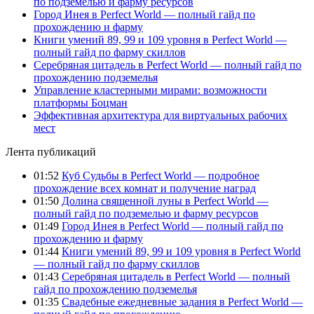
по подземелью и фарму ресурсов
Город Инея в Perfect World — полный гайд по
прохождению и фарму
Книги умений 89, 99 и 109 уровня в Perfect World —
полный гайд по фарму скиллов
Серебряная цитадель в Perfect World — полный гайд по
прохождению подземелья
Управление кластерными мирами: возможности
платформы Боцман
Эффективная архитектура для виртуальных рабочих
мест
Лента публикаций
01:52
Куб Судьбы в Perfect World — подробное
прохождение всех комнат и получение наград
01:50
Долина священной луны в Perfect World —
полный гайд по подземелью и фарму ресурсов
01:49
Город Инея в Perfect World — полный гайд по
прохождению и фарму
01:44
Книги умений 89, 99 и 109 уровня в Perfect World
— полный гайд по фарму скиллов
01:43
Серебряная цитадель в Perfect World — полный
гайд по прохождению подземелья
01:35
Свадебные ежедневные задания в Perfect World —