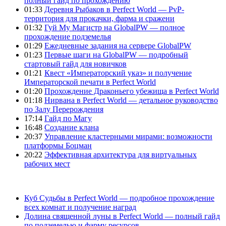
полный гайд по прохождению
01:33
Деревня Рыбаков в Perfect World — PvP-
территория для прокачки, фарма и сражени
01:32
Гуй Му Магистр на GlobalPW — полное
прохождение подземелья
01:29
Ежедневные задания на сервере GlobalPW
01:23
Первые шаги на GlobalPW — подробный
стартовый гайд для новичков
01:21
Квест «Императорский указ» и получение
Императорской печати в Perfect World
01:20
Прохождение Драконьего убежища в Perfect World
01:18
Нирвана в Perfect World — детальное руководство
по Залу Перерождения
17:14
Гайд по Магу
16:48
Создание клана
20:37
Управление кластерными мирами: возможности
платформы Боцман
20:22
Эффективная архитектура для виртуальных
рабочих мест
Куб Судьбы в Perfect World — подробное прохождение
всех комнат и получение наград
Долина священной луны в Perfect World — полный гайд
по подземелью и фарму ресурсов