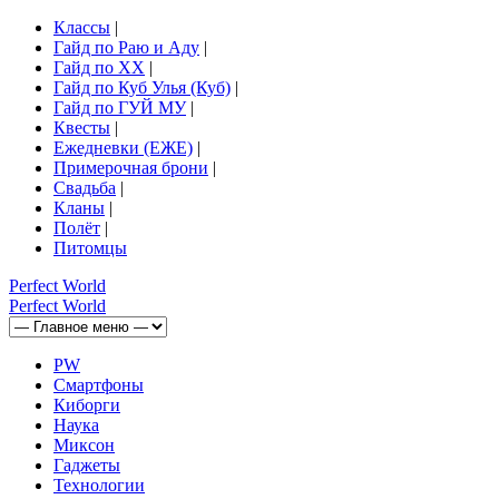
Классы
|
Гайд по Раю и Аду
|
Гайд по ХХ
|
Гайд по Куб Улья (Куб)
|
Гайд по ГУЙ МУ
|
Квесты
|
Ежедневки (ЕЖЕ)
|
Примерочная брони
|
Свадьба
|
Кланы
|
Полёт
|
Питомцы
Perfect
World
Perfect
World
PW
Смартфоны
Киборги
Наука
Миксон
Гаджеты
Технологии