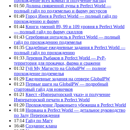
прохождение всех комнат и получение наград
01:50
Долина священной луны в Perfect World —
полный гайд по подземелью и фарму ресурсов
01:49
Город Инея в Perfect World — полный гайд по
прохождению и фарму
01:44
Книги умений 89, 99 и 109 уровня в Perfect World
— полный гайд по фарму скиллов
01:43
Серебряная цитадель в Perfect World — полный
гайд по прохождению подземелья
01:35
Свадебные ежедневные задания в Perfect World —
полный гайд по прохождению
01:33
Деревня Рыбаков в Perfect World — PvP-
территория для прокачки, фарма и сражени
01:32
Гуй Му Магистр на GlobalPW — полное
прохождение подземелья
01:29
Ежедневные задания на сервере GlobalPW
01:23
Первые шаги на GlobalPW — подробный
стартовый гайд для новичков
01:21
Квест «Императорский указ» и получение
Императорской печати в Perfect World
01:20
Прохождение Драконьего убежища в Perfect World
01:18
Нирвана в Perfect World — детальное руководство
по Залу Перерождения
17:14
Гайд по Магу
16:48
Создание клана