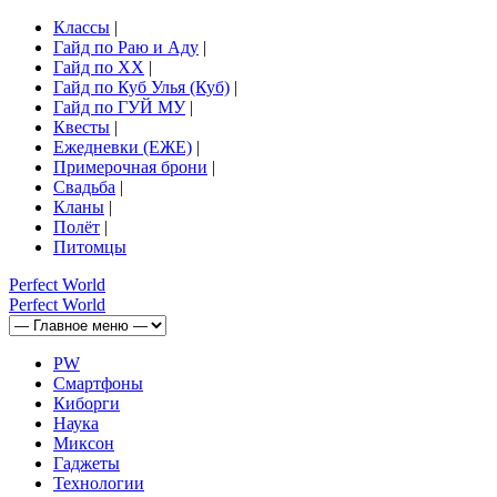
Классы
|
Гайд по Раю и Аду
|
Гайд по ХХ
|
Гайд по Куб Улья (Куб)
|
Гайд по ГУЙ МУ
|
Квесты
|
Ежедневки (ЕЖЕ)
|
Примерочная брони
|
Свадьба
|
Кланы
|
Полёт
|
Питомцы
Perfect
World
Perfect
World
PW
Смартфоны
Киборги
Наука
Миксон
Гаджеты
Технологии