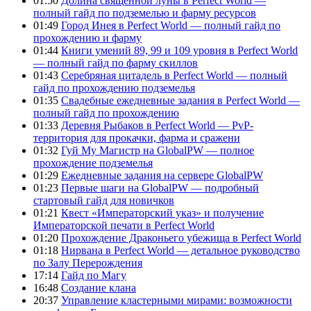
01:50
Долина священной луны в Perfect World —
полный гайд по подземелью и фарму ресурсов
01:49
Город Инея в Perfect World — полный гайд по
прохождению и фарму
01:44
Книги умений 89, 99 и 109 уровня в Perfect World
— полный гайд по фарму скиллов
01:43
Серебряная цитадель в Perfect World — полный
гайд по прохождению подземелья
01:35
Свадебные ежедневные задания в Perfect World —
полный гайд по прохождению
01:33
Деревня Рыбаков в Perfect World — PvP-
территория для прокачки, фарма и сражени
01:32
Гуй Му Магистр на GlobalPW — полное
прохождение подземелья
01:29
Ежедневные задания на сервере GlobalPW
01:23
Первые шаги на GlobalPW — подробный
стартовый гайд для новичков
01:21
Квест «Императорский указ» и получение
Императорской печати в Perfect World
01:20
Прохождение Драконьего убежища в Perfect World
01:18
Нирвана в Perfect World — детальное руководство
по Залу Перерождения
17:14
Гайд по Магу
16:48
Создание клана
20:37
Управление кластерными мирами: возможности