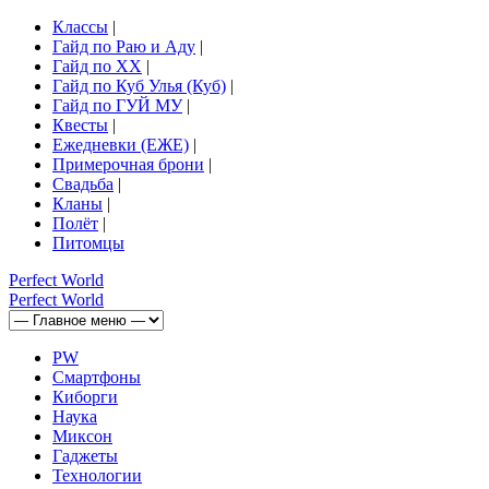
Классы
|
Гайд по Раю и Аду
|
Гайд по ХХ
|
Гайд по Куб Улья (Куб)
|
Гайд по ГУЙ МУ
|
Квесты
|
Ежедневки (ЕЖЕ)
|
Примерочная брони
|
Свадьба
|
Кланы
|
Полёт
|
Питомцы
Perfect
World
Perfect
World
PW
Смартфоны
Киборги
Наука
Миксон
Гаджеты
Технологии