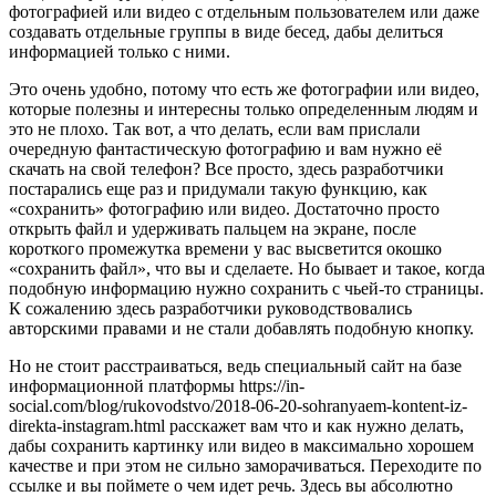
фотографией или видео с отдельным пользователем или даже
создавать отдельные группы в виде бесед, дабы делиться
информацией только с ними.
Это очень удобно, потому что есть же фотографии или видео,
которые полезны и интересны только определенным людям и
это не плохо. Так вот, а что делать, если вам прислали
очередную фантастическую фотографию и вам нужно её
скачать на свой телефон? Все просто, здесь разработчики
постарались еще раз и придумали такую функцию, как
«сохранить» фотографию или видео. Достаточно просто
открыть файл и удерживать пальцем на экране, после
короткого промежутка времени у вас высветится окошко
«сохранить файл», что вы и сделаете. Но бывает и такое, когда
подобную информацию нужно сохранить с чьей-то страницы.
К сожалению здесь разработчики руководствовались
авторскими правами и не стали добавлять подобную кнопку.
Но не стоит расстраиваться, ведь специальный сайт на базе
информационной платформы https://in-
social.com/blog/rukovodstvo/2018-06-20-sohranyaem-kontent-iz-
direkta-instagram.html расскажет вам что и как нужно делать,
дабы сохранить картинку или видео в максимально хорошем
качестве и при этом не сильно заморачиваться. Переходите по
ссылке и вы поймете о чем идет речь. Здесь вы абсолютно