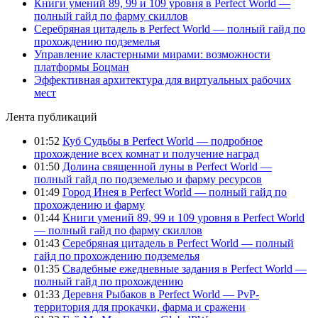
Книги умений 89, 99 и 109 уровня в Perfect World —
полный гайд по фарму скиллов
Серебряная цитадель в Perfect World — полный гайд по
прохождению подземелья
Управление кластерными мирами: возможности
платформы Боцман
Эффективная архитектура для виртуальных рабочих
мест
Лента публикаций
01:52
Куб Судьбы в Perfect World — подробное
прохождение всех комнат и получение наград
01:50
Долина священной луны в Perfect World —
полный гайд по подземелью и фарму ресурсов
01:49
Город Инея в Perfect World — полный гайд по
прохождению и фарму
01:44
Книги умений 89, 99 и 109 уровня в Perfect World
— полный гайд по фарму скиллов
01:43
Серебряная цитадель в Perfect World — полный
гайд по прохождению подземелья
01:35
Свадебные ежедневные задания в Perfect World —
полный гайд по прохождению
01:33
Деревня Рыбаков в Perfect World — PvP-
территория для прокачки, фарма и сражени