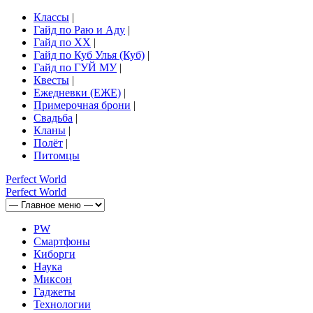
Классы
|
Гайд по Раю и Аду
|
Гайд по ХХ
|
Гайд по Куб Улья (Куб)
|
Гайд по ГУЙ МУ
|
Квесты
|
Ежедневки (ЕЖЕ)
|
Примерочная брони
|
Свадьба
|
Кланы
|
Полёт
|
Питомцы
Perfect
World
Perfect
World
PW
Смартфоны
Киборги
Наука
Миксон
Гаджеты
Технологии