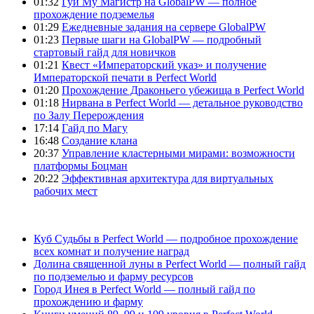
01:32
Гуй Му Магистр на GlobalPW — полное
прохождение подземелья
01:29
Ежедневные задания на сервере GlobalPW
01:23
Первые шаги на GlobalPW — подробный
стартовый гайд для новичков
01:21
Квест «Императорский указ» и получение
Императорской печати в Perfect World
01:20
Прохождение Драконьего убежища в Perfect World
01:18
Нирвана в Perfect World — детальное руководство
по Залу Перерождения
17:14
Гайд по Магу
16:48
Создание клана
20:37
Управление кластерными мирами: возможности
платформы Боцман
20:22
Эффективная архитектура для виртуальных
рабочих мест
Куб Судьбы в Perfect World — подробное прохождение
всех комнат и получение наград
Долина священной луны в Perfect World — полный гайд
по подземелью и фарму ресурсов
Город Инея в Perfect World — полный гайд по
прохождению и фарму