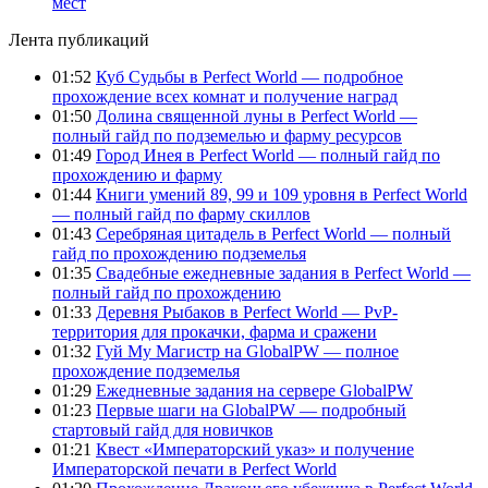
мест
Лента публикаций
01:52
Куб Судьбы в Perfect World — подробное
прохождение всех комнат и получение наград
01:50
Долина священной луны в Perfect World —
полный гайд по подземелью и фарму ресурсов
01:49
Город Инея в Perfect World — полный гайд по
прохождению и фарму
01:44
Книги умений 89, 99 и 109 уровня в Perfect World
— полный гайд по фарму скиллов
01:43
Серебряная цитадель в Perfect World — полный
гайд по прохождению подземелья
01:35
Свадебные ежедневные задания в Perfect World —
полный гайд по прохождению
01:33
Деревня Рыбаков в Perfect World — PvP-
территория для прокачки, фарма и сражени
01:32
Гуй Му Магистр на GlobalPW — полное
прохождение подземелья
01:29
Ежедневные задания на сервере GlobalPW
01:23
Первые шаги на GlobalPW — подробный
стартовый гайд для новичков
01:21
Квест «Императорский указ» и получение
Императорской печати в Perfect World