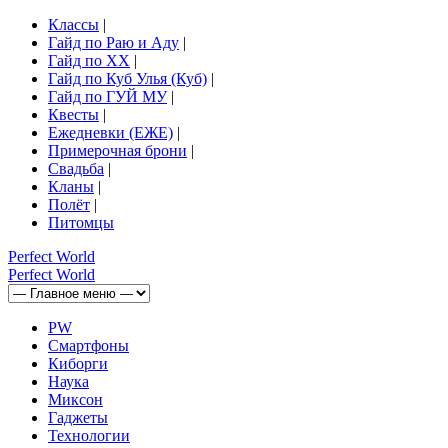
Классы
|
Гайд по Раю и Аду
|
Гайд по ХХ
|
Гайд по Куб Улья (Куб)
|
Гайд по ГУЙ МУ
|
Квесты
|
Ежедневки (ЕЖЕ)
|
Примерочная брони
|
Свадьба
|
Кланы
|
Полёт
|
Питомцы
Perfect
World
Perfect
World
PW
Смартфоны
Киборги
Наука
Миксон
Гаджеты
Технологии