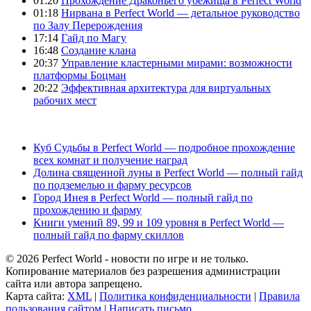
01:20
Прохождение Драконьего убежища в Perfect World
01:18
Нирвана в Perfect World — детальное руководство
по Залу Перерождения
17:14
Гайд по Магу
16:48
Создание клана
20:37
Управление кластерными мирами: возможности
платформы Боцман
20:22
Эффективная архитектура для виртуальных
рабочих мест
Куб Судьбы в Perfect World — подробное прохождение
всех комнат и получение наград
Долина священной луны в Perfect World — полный гайд
по подземелью и фарму ресурсов
Город Инея в Perfect World — полный гайд по
прохождению и фарму
Книги умений 89, 99 и 109 уровня в Perfect World —
полный гайд по фарму скиллов
© 2026 Perfect World - новости по игре и не только.
Копирование материалов без разрешения администрации
сайта или автора запрещено.
Карта сайта:
XML
|
Политика конфиденциальности
|
Правила
пользования сайтом
|
Написать письмо