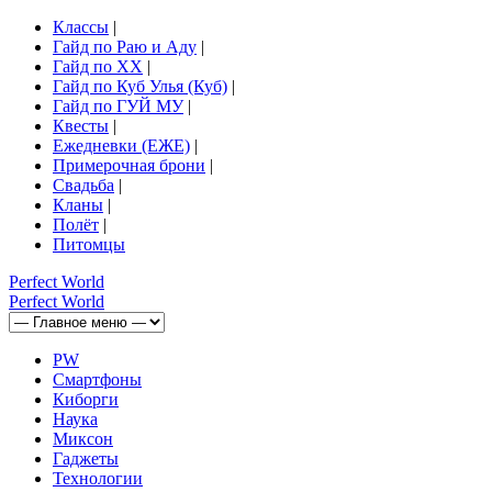
Классы
|
Гайд по Раю и Аду
|
Гайд по ХХ
|
Гайд по Куб Улья (Куб)
|
Гайд по ГУЙ МУ
|
Квесты
|
Ежедневки (ЕЖЕ)
|
Примерочная брони
|
Свадьба
|
Кланы
|
Полёт
|
Питомцы
Perfect
World
Perfect
World
PW
Смартфоны
Киборги
Наука
Миксон
Гаджеты
Технологии