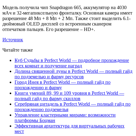
Модель получила чип Snapdragon 665, аккумулятор на 4030
мАч и 32-мегапиксельную фронталку. Основная камера имеет
разрешение 48 Мп + 8 Мп + 2 Мп. Также стоит выделить 6.1-
дюймовый OLED дисплей со встроенным сканером
отпечатков пальцев. Его разрешение – HD+.
Источник
Читайте также
Куб Судьбы в Perfect World — подробное прохождение
всех комнат и получение наград
Долина священной луны в Perfect World — полный гайд
по подземелью и фарму ресурсов
Город Инея в Perfect World — полный гайд по
прохождению и фарму
Книги умений 89, 99 и 109 уровня в Perfect World —
полный гайд по фарму скиллов
Серебряная цитадель в Perfect World — полный гайд по
прохождению подземелья
Управление кластерными мирами: возможности
платформы Боцман
Эффективная архитектура для виртуальных рабочих
мест