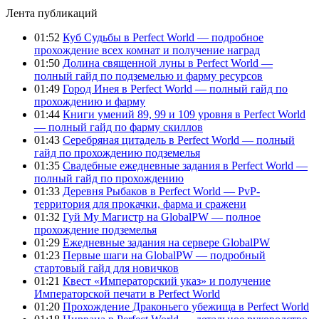
Лента публикаций
01:52
Куб Судьбы в Perfect World — подробное
прохождение всех комнат и получение наград
01:50
Долина священной луны в Perfect World —
полный гайд по подземелью и фарму ресурсов
01:49
Город Инея в Perfect World — полный гайд по
прохождению и фарму
01:44
Книги умений 89, 99 и 109 уровня в Perfect World
— полный гайд по фарму скиллов
01:43
Серебряная цитадель в Perfect World — полный
гайд по прохождению подземелья
01:35
Свадебные ежедневные задания в Perfect World —
полный гайд по прохождению
01:33
Деревня Рыбаков в Perfect World — PvP-
территория для прокачки, фарма и сражени
01:32
Гуй Му Магистр на GlobalPW — полное
прохождение подземелья
01:29
Ежедневные задания на сервере GlobalPW
01:23
Первые шаги на GlobalPW — подробный
стартовый гайд для новичков
01:21
Квест «Императорский указ» и получение
Императорской печати в Perfect World
01:20
Прохождение Драконьего убежища в Perfect World