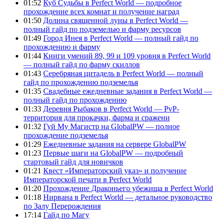
01:52
Куб Судьбы в Perfect World — подробное
прохождение всех комнат и получение наград
01:50
Долина священной луны в Perfect World —
полный гайд по подземелью и фарму ресурсов
01:49
Город Инея в Perfect World — полный гайд по
прохождению и фарму
01:44
Книги умений 89, 99 и 109 уровня в Perfect World
— полный гайд по фарму скиллов
01:43
Серебряная цитадель в Perfect World — полный
гайд по прохождению подземелья
01:35
Свадебные ежедневные задания в Perfect World —
полный гайд по прохождению
01:33
Деревня Рыбаков в Perfect World — PvP-
территория для прокачки, фарма и сражени
01:32
Гуй Му Магистр на GlobalPW — полное
прохождение подземелья
01:29
Ежедневные задания на сервере GlobalPW
01:23
Первые шаги на GlobalPW — подробный
стартовый гайд для новичков
01:21
Квест «Императорский указ» и получение
Императорской печати в Perfect World
01:20
Прохождение Драконьего убежища в Perfect World
01:18
Нирвана в Perfect World — детальное руководство
по Залу Перерождения
17:14
Гайд по Магу