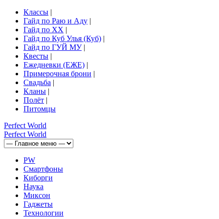
Классы
|
Гайд по Раю и Аду
|
Гайд по ХХ
|
Гайд по Куб Улья (Куб)
|
Гайд по ГУЙ МУ
|
Квесты
|
Ежедневки (ЕЖЕ)
|
Примерочная брони
|
Свадьба
|
Кланы
|
Полёт
|
Питомцы
Perfect
World
Perfect
World
PW
Смартфоны
Киборги
Наука
Миксон
Гаджеты
Технологии