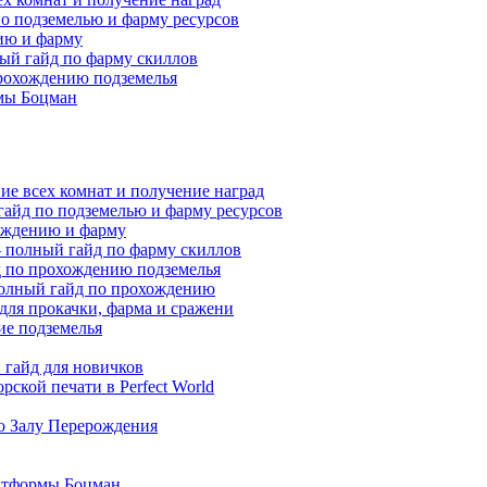
по подземелью и фарму ресурсов
нию и фарму
ный гайд по фарму скиллов
прохождению подземелья
мы Боцман
ие всех комнат и получение наград
гайд по подземелью и фарму ресурсов
хождению и фарму
 — полный гайд по фарму скиллов
йд по прохождению подземелья
полный гайд по прохождению
 для прокачки, фарма и сражени
ие подземелья
гайд для новичков
ской печати в Perfect World
по Залу Перерождения
атформы Боцман