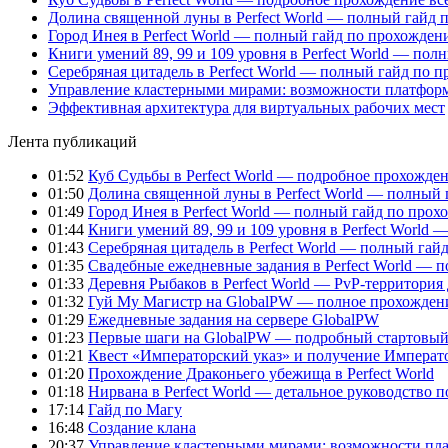
Долина священной луны в Perfect World — полный гайд 
Город Инея в Perfect World — полный гайд по прохожде
Книги умений 89, 99 и 109 уровня в Perfect World — пол
Серебряная цитадель в Perfect World — полный гайд по 
Управление кластерными мирами: возможности платфор
Эффективная архитектура для виртуальных рабочих мест
Лента публикаций
01:52
Куб Судьбы в Perfect World — подробное прохожден
01:50
Долина священной луны в Perfect World — полный 
01:49
Город Инея в Perfect World — полный гайд по про
01:44
Книги умений 89, 99 и 109 уровня в Perfect World
01:43
Серебряная цитадель в Perfect World — полный га
01:35
Свадебные ежедневные задания в Perfect World — 
01:33
Деревня Рыбаков в Perfect World — PvP-территория
01:32
Гуй Му Магистр на GlobalPW — полное прохожден
01:29
Ежедневные задания на сервере GlobalPW
01:23
Первые шаги на GlobalPW — подробный стартовый 
01:21
Квест «Императорский указ» и получение Император
01:20
Прохождение Драконьего убежища в Perfect World
01:18
Нирвана в Perfect World — детальное руководство 
17:14
Гайд по Магу
16:48
Создание клана
20:37
Управление кластерными мирами: возможности пл