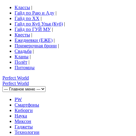
Классы
|
Гайд по Раю и Аду
|
Гайд по ХХ
|
Гайд по Куб Улья (Куб)
|
Гайд по ГУЙ МУ
|
Квесты
|
Ежедневки (ЕЖЕ)
|
Примерочная брони
|
Свадьба
|
Кланы
|
Полёт
|
Питомцы
Perfect
World
Perfect
World
PW
Смартфоны
Киборги
Наука
Миксон
Гаджеты
Технологии