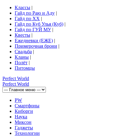
Классы
|
Гайд по Раю и Аду
|
Гайд по ХХ
|
Гайд по Куб Улья (Куб)
|
Гайд по ГУЙ МУ
|
Квесты
|
Ежедневки (ЕЖЕ)
|
Примерочная брони
|
Свадьба
|
Кланы
|
Полёт
|
Питомцы
Perfect
World
Perfect
World
PW
Смартфоны
Киборги
Наука
Миксон
Гаджеты
Технологии