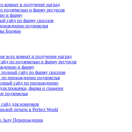
ех комнат и получение наград
по подземелью и фарму ресурсов
нию и фарму
ный гайд по фарму скиллов
прохождению подземелья
мы Боцман
ие всех комнат и получение наград
гайд по подземелью и фарму ресурсов
хождению и фарму
 — полный гайд по фарму скиллов
йд по прохождению подземелья
полный гайд по прохождению
 для прокачки, фарма и сражени
ие подземелья
гайд для новичков
ской печати в Perfect World
по Залу Перерождения