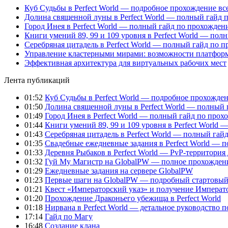
Куб Судьбы в Perfect World — подробное прохождение вс
Долина священной луны в Perfect World — полный гайд 
Город Инея в Perfect World — полный гайд по прохожде
Книги умений 89, 99 и 109 уровня в Perfect World — пол
Серебряная цитадель в Perfect World — полный гайд по 
Управление кластерными мирами: возможности платфор
Эффективная архитектура для виртуальных рабочих мест
Лента публикаций
01:52
Куб Судьбы в Perfect World — подробное прохожден
01:50
Долина священной луны в Perfect World — полный 
01:49
Город Инея в Perfect World — полный гайд по про
01:44
Книги умений 89, 99 и 109 уровня в Perfect World
01:43
Серебряная цитадель в Perfect World — полный га
01:35
Свадебные ежедневные задания в Perfect World — 
01:33
Деревня Рыбаков в Perfect World — PvP-территория
01:32
Гуй Му Магистр на GlobalPW — полное прохожден
01:29
Ежедневные задания на сервере GlobalPW
01:23
Первые шаги на GlobalPW — подробный стартовый 
01:21
Квест «Императорский указ» и получение Император
01:20
Прохождение Драконьего убежища в Perfect World
01:18
Нирвана в Perfect World — детальное руководство 
17:14
Гайд по Магу
16:48
Создание клана