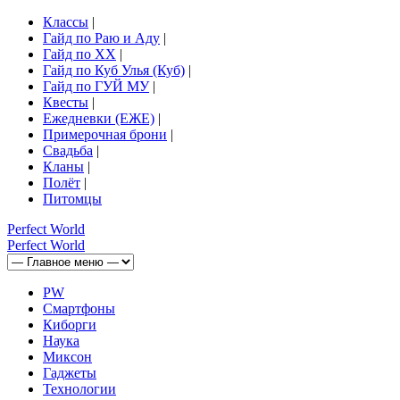
Классы
|
Гайд по Раю и Аду
|
Гайд по ХХ
|
Гайд по Куб Улья (Куб)
|
Гайд по ГУЙ МУ
|
Квесты
|
Ежедневки (ЕЖЕ)
|
Примерочная брони
|
Свадьба
|
Кланы
|
Полёт
|
Питомцы
Perfect
World
Perfect
World
PW
Смартфоны
Киборги
Наука
Миксон
Гаджеты
Технологии