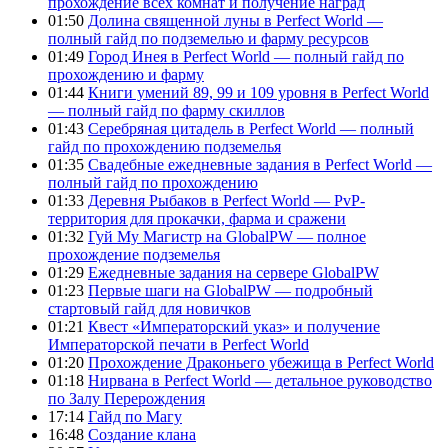
прохождение всех комнат и получение наград
01:50
Долина священной луны в Perfect World —
полный гайд по подземелью и фарму ресурсов
01:49
Город Инея в Perfect World — полный гайд по
прохождению и фарму
01:44
Книги умений 89, 99 и 109 уровня в Perfect World
— полный гайд по фарму скиллов
01:43
Серебряная цитадель в Perfect World — полный
гайд по прохождению подземелья
01:35
Свадебные ежедневные задания в Perfect World —
полный гайд по прохождению
01:33
Деревня Рыбаков в Perfect World — PvP-
территория для прокачки, фарма и сражени
01:32
Гуй Му Магистр на GlobalPW — полное
прохождение подземелья
01:29
Ежедневные задания на сервере GlobalPW
01:23
Первые шаги на GlobalPW — подробный
стартовый гайд для новичков
01:21
Квест «Императорский указ» и получение
Императорской печати в Perfect World
01:20
Прохождение Драконьего убежища в Perfect World
01:18
Нирвана в Perfect World — детальное руководство
по Залу Перерождения
17:14
Гайд по Магу
16:48
Создание клана