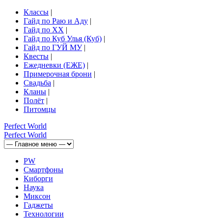
Классы
|
Гайд по Раю и Аду
|
Гайд по ХХ
|
Гайд по Куб Улья (Куб)
|
Гайд по ГУЙ МУ
|
Квесты
|
Ежедневки (ЕЖЕ)
|
Примерочная брони
|
Свадьба
|
Кланы
|
Полёт
|
Питомцы
Perfect
World
Perfect
World
PW
Смартфоны
Киборги
Наука
Миксон
Гаджеты
Технологии