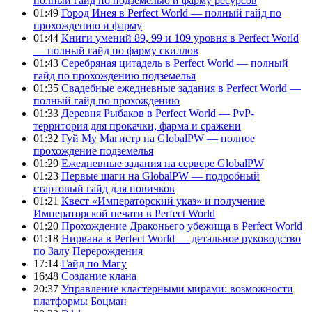
полный гайд по подземелью и фарму ресурсов
01:49
Город Инея в Perfect World — полный гайд по
прохождению и фарму
01:44
Книги умений 89, 99 и 109 уровня в Perfect World
— полный гайд по фарму скиллов
01:43
Серебряная цитадель в Perfect World — полный
гайд по прохождению подземелья
01:35
Свадебные ежедневные задания в Perfect World —
полный гайд по прохождению
01:33
Деревня Рыбаков в Perfect World — PvP-
территория для прокачки, фарма и сражени
01:32
Гуй Му Магистр на GlobalPW — полное
прохождение подземелья
01:29
Ежедневные задания на сервере GlobalPW
01:23
Первые шаги на GlobalPW — подробный
стартовый гайд для новичков
01:21
Квест «Императорский указ» и получение
Императорской печати в Perfect World
01:20
Прохождение Драконьего убежища в Perfect World
01:18
Нирвана в Perfect World — детальное руководство
по Залу Перерождения
17:14
Гайд по Магу
16:48
Создание клана
20:37
Управление кластерными мирами: возможности
платформы Боцман