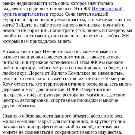
рынке недвижимости есть одно, которое значительно
выделяется среди всех остальных. Это ЖК
Имеретинский,
купить апартаменты
в городе Сочи мечтал каждый,
курортный город неописуемой красоты, кто же не мечтал там
жить? Зайдите на сайт этого жилого комплекса, почитайте
немного информации, посмотрите фото, видео, и поверьте, вы
влюбитесь в это место, оно сильно отличается от любого ЖК,
который вам приходилось видеть.
В самих квартирах Имеретинского вы можете заметить
разные планировки современного типа, а также высокие
потолки, и витражное остекление. В этом ЖК вы сможете
найти квартиру любого метража и планировки, в общем, на
любой вкус. Дорога от Жилого Комплекса до знаменитых,
чудесных сочинских пляжей составляет не более 50 метров.
Хочу отметить, что территория отлично озеленена, есть много
деревьев и мест для пикников. В ЖК Имеретинский
прекрасная инфраструктура, рестораны, магазины, детские
центры, автопарковки, спортивные площадки и многие
другие объекты.
Немного о безопасности данного объекта, абсолютно весь
жилой комплекс закрыт для посторонних, и круглосуточно
находиться под профессиональной охраной, поэтому вы
можете не сомневаться в сохранности вашего имущества,