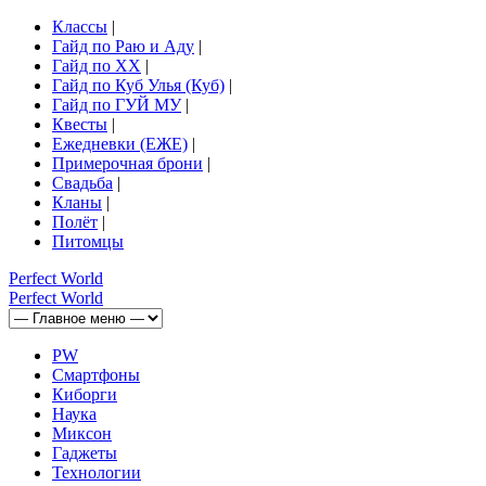
Классы
|
Гайд по Раю и Аду
|
Гайд по ХХ
|
Гайд по Куб Улья (Куб)
|
Гайд по ГУЙ МУ
|
Квесты
|
Ежедневки (ЕЖЕ)
|
Примерочная брони
|
Свадьба
|
Кланы
|
Полёт
|
Питомцы
Perfect
World
Perfect
World
PW
Смартфоны
Киборги
Наука
Миксон
Гаджеты
Технологии