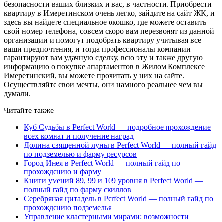
безопасности ваших близких и вас, в частности. Приобрести
квартиру в Имеретинском очень легко, зайдите на сайт ЖК, и
здесь вы найдете специальное окошко, где можете оставить
свой номер телефона, совсем скоро вам перезвонят из данной
организации и помогут подобрать квартиру учитывая все
ваши предпочтения, и тогда профессионалы компании
гарантируют вам удачную сделку, всю эту и также другую
информацию о покупке апартаментов в Жилом Комплексе
Имеретинский, вы можете прочитать у них на сайте.
Осуществляйте свои мечты, они намного реальнее чем вы
думали.
Читайте также
Куб Судьбы в Perfect World — подробное прохождение
всех комнат и получение наград
Долина священной луны в Perfect World — полный гайд
по подземелью и фарму ресурсов
Город Инея в Perfect World — полный гайд по
прохождению и фарму
Книги умений 89, 99 и 109 уровня в Perfect World —
полный гайд по фарму скиллов
Серебряная цитадель в Perfect World — полный гайд по
прохождению подземелья
Управление кластерными мирами: возможности