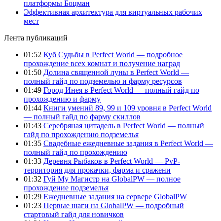
платформы Боцман
Эффективная архитектура для виртуальных рабочих
мест
Лента публикаций
01:52
Куб Судьбы в Perfect World — подробное
прохождение всех комнат и получение наград
01:50
Долина священной луны в Perfect World —
полный гайд по подземелью и фарму ресурсов
01:49
Город Инея в Perfect World — полный гайд по
прохождению и фарму
01:44
Книги умений 89, 99 и 109 уровня в Perfect World
— полный гайд по фарму скиллов
01:43
Серебряная цитадель в Perfect World — полный
гайд по прохождению подземелья
01:35
Свадебные ежедневные задания в Perfect World —
полный гайд по прохождению
01:33
Деревня Рыбаков в Perfect World — PvP-
территория для прокачки, фарма и сражени
01:32
Гуй Му Магистр на GlobalPW — полное
прохождение подземелья
01:29
Ежедневные задания на сервере GlobalPW
01:23
Первые шаги на GlobalPW — подробный
стартовый гайд для новичков