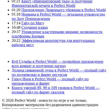
01:21
Квест «Императорский указ» и получение
Императорской печати в Perfect World
01:20
Прохождение Драконьего убежища в Perfect World
01:18
Нирвана в Perfect World — детальное руководство
по Залу Перерождения
17:14
Гайд по Магу
16:48
Создание клана
20:37
Управление кластерными мирами: возможности
платформы Боцман
20:22
Эффективная архитектура для виртуальных
рабочих мест
Куб Судьбы в Perfect World — подробное прохождение
всех комнат и получение наград
Долина священной луны в Perfect World — полный гайд
по подземелью и фарму ресурсов
Город Инея в Perfect World — полный гайд по
прохождению и фарму
Книги умений 89, 99 и 109 уровня в Perfect World —
полный гайд по фарму скиллов
© 2026 Perfect World - новости по игре и не только.
Копирование материалов без разрешения администрации