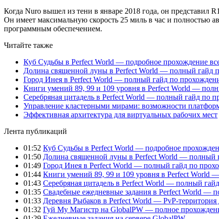
Когда Nuro вышел из тени в январе 2018 года, он представил R
Он имеет максимальную скорость 25 миль в час и полностью ав
программным обеспечением.
Читайте также
Куб Судьбы в Perfect World — подробное прохождение вс
Долина священной луны в Perfect World — полный гайд 
Город Инея в Perfect World — полный гайд по прохожде
Книги умений 89, 99 и 109 уровня в Perfect World — пол
Серебряная цитадель в Perfect World — полный гайд по 
Управление кластерными мирами: возможности платфор
Эффективная архитектура для виртуальных рабочих мест
Лента публикаций
01:52
Куб Судьбы в Perfect World — подробное прохожден
01:50
Долина священной луны в Perfect World — полный 
01:49
Город Инея в Perfect World — полный гайд по про
01:44
Книги умений 89, 99 и 109 уровня в Perfect World
01:43
Серебряная цитадель в Perfect World — полный га
01:35
Свадебные ежедневные задания в Perfect World — 
01:33
Деревня Рыбаков в Perfect World — PvP-территория
01:32
Гуй Му Магистр на GlobalPW — полное прохожден
01:29
Ежедневные задания на сервере GlobalPW