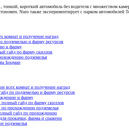
1, тонкий, короткий автомобиль без водителя с множеством каме
тономен. Nuro также экспериментирует с парком автомобилей To
ех комнат и получение наград
по подземелью и фарму ресурсов
нию и фарму
ный гайд по фарму скиллов
прохождению подземелья
мы Боцман
ие всех комнат и получение наград
гайд по подземелью и фарму ресурсов
хождению и фарму
 — полный гайд по фарму скиллов
йд по прохождению подземелья
полный гайд по прохождению
 для прокачки, фарма и сражени
ие подземелья