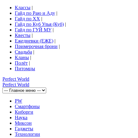
Классы
|
Гайд по Раю и Аду
|
Гайд по ХХ
|
Гайд по Куб Улья (Куб)
|
Гайд по ГУЙ МУ
|
Квесты
|
Ежедневки (ЕЖЕ)
|
Примерочная брони
|
Свадьба
|
Кланы
|
Полёт
|
Питомцы
Perfect
World
Perfect
World
PW
Смартфоны
Киборги
Наука
Миксон
Гаджеты
Технологии