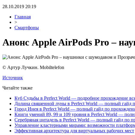
28.10.2019 20:19
Главная
>
Смартфоны
Анонс Apple AirPods Pro – н
© Артур Лучкин. Mobiltelefon
Источник
Читайте также
Куб Судьбы в Perfect World — подробное прохождение вс
Долина священной луны в Perfect World — полный гайд 
Город Инея в Perfect World — полный гайд по прохожде
Книги умений 89, 99 и 109 уровня в Perfect World — пол
Серебряная цитадель в Perfect World — полный гайд по 
Управление кластерными мирами: возможности платфор
Эффективная архитектура для виртуальных рабочих мест