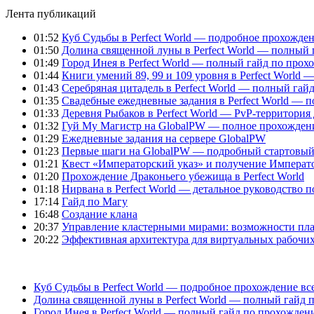
Лента публикаций
01:52
Куб Судьбы в Perfect World — подробное прохожден
01:50
Долина священной луны в Perfect World — полный 
01:49
Город Инея в Perfect World — полный гайд по про
01:44
Книги умений 89, 99 и 109 уровня в Perfect World
01:43
Серебряная цитадель в Perfect World — полный га
01:35
Свадебные ежедневные задания в Perfect World — 
01:33
Деревня Рыбаков в Perfect World — PvP-территория
01:32
Гуй Му Магистр на GlobalPW — полное прохожден
01:29
Ежедневные задания на сервере GlobalPW
01:23
Первые шаги на GlobalPW — подробный стартовый 
01:21
Квест «Императорский указ» и получение Император
01:20
Прохождение Драконьего убежища в Perfect World
01:18
Нирвана в Perfect World — детальное руководство 
17:14
Гайд по Магу
16:48
Создание клана
20:37
Управление кластерными мирами: возможности пл
20:22
Эффективная архитектура для виртуальных рабочих
Куб Судьбы в Perfect World — подробное прохождение вс
Долина священной луны в Perfect World — полный гайд 
Город Инея в Perfect World — полный гайд по прохожде