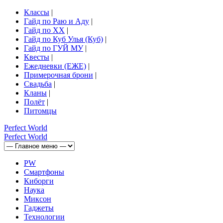
Классы
|
Гайд по Раю и Аду
|
Гайд по ХХ
|
Гайд по Куб Улья (Куб)
|
Гайд по ГУЙ МУ
|
Квесты
|
Ежедневки (ЕЖЕ)
|
Примерочная брони
|
Свадьба
|
Кланы
|
Полёт
|
Питомцы
Perfect
World
Perfect
World
PW
Смартфоны
Киборги
Наука
Миксон
Гаджеты
Технологии