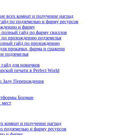
ие всех комнат и получение наград
гайд по подземелью и фарму ресурсов
хождению и фарму
 — полный гайд по фарму скиллов
йд по прохождению подземелья
полный гайд по прохождению
 для прокачки, фарма и сражени
ие подземелья
гайд для новичков
ской печати в Perfect World
по Залу Перерождения
атформы Боцман
 мест
ех комнат и получение наград
по подземелью и фарму ресурсов
нию и фарму