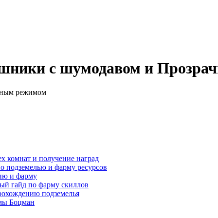
аушники с шумодавом и Прозр
ех комнат и получение наград
по подземелью и фарму ресурсов
нию и фарму
ный гайд по фарму скиллов
прохождению подземелья
мы Боцман