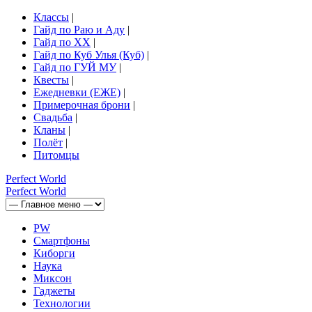
Классы
|
Гайд по Раю и Аду
|
Гайд по ХХ
|
Гайд по Куб Улья (Куб)
|
Гайд по ГУЙ МУ
|
Квесты
|
Ежедневки (ЕЖЕ)
|
Примерочная брони
|
Свадьба
|
Кланы
|
Полёт
|
Питомцы
Perfect
World
Perfect
World
PW
Смартфоны
Киборги
Наука
Миксон
Гаджеты
Технологии