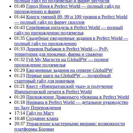
полный гайд по подземелью и фарму ресурсов
01:49
Город Инея в Perfect World — полный гайд по
прохождению и фарму
01:44
Книги умений 89, 99 и 109 уровня в Perfect World
— полный гайд по фарму скиллов
01:43
Серебряная цитадель в Perfect World — полный
гайд по прохождению подземелья
01:35
Свадебные ежедневные задания в Perfect World —
полный гайд по прохождению
01:33
Деревня Рыбаков в Perfect World — PvP-
территория для прокачки, фарма и сражени
01:32
Гуй Му Магистр на GlobalPW — полное
прохождение подземелья
01:29
Ежедневные задания на сервере GlobalPW
01:23
Первые шаги на GlobalPW — подробный
стартовый гайд для новичков
01:21
Квест «Императорский указ» и получение
Императорской печати в Perfect World
01:20
Прохождение Драконьего убежища в Perfect World
01:18
Нирвана в Perfect World — детальное руководство
по Залу Перерождения
17:14
Гайд по Магу
16:48
Создание клана
20:37
Управление кластерными мирами: возможности
платформы Боцман