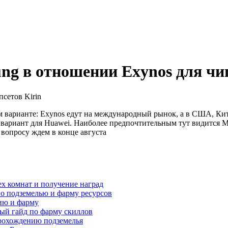
ng в отношении Exynos для чип
ом варианте: Exynos едут на международный рынок, а в США, Кит
 вариант для Huawei. Наиболее предпочтительным тут видится M
вопросу ждем в конце августа
ех комнат и получение наград
по подземелью и фарму ресурсов
нию и фарму
ный гайд по фарму скиллов
прохождению подземелья