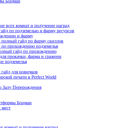
мы Боцман
ие всех комнат и получение наград
гайд по подземелью и фарму ресурсов
хождению и фарму
 — полный гайд по фарму скиллов
йд по прохождению подземелья
полный гайд по прохождению
 для прокачки, фарма и сражени
ие подземелья
гайд для новичков
ской печати в Perfect World
по Залу Перерождения
атформы Боцман
 мест
ех комнат и получение наград