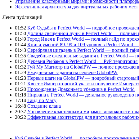
Управление кластерными мирами: возможности платфор
Эффективная архитектура для виртуальных рабочих мест
Лента публикаций
01:52
Куб Судьбы в Perfect World — подробное прохожден
01:50
Долина священной луны в Perfect World — полный 
01:49
Город Инея в Perfect World — полный гайд по про
01:44
Книги умений 89, 99 и 109 уровня в Perfect World
01:43
Серебряная цитадель в Perfect World — полный га
01:35
Свадебные ежедневные задания в Perfect World — 
01:33
Деревня Рыбаков в Perfect World — PvP-территория
01:32
Гуй Му Магистр на GlobalPW — полное прохожден
01:29
Ежедневные задания на сервере GlobalPW
01:23
Первые шаги на GlobalPW — подробный стартовый 
01:21
Квест «Императорский указ» и получение Император
01:20
Прохождение Драконьего убежища в Perfect World
01:18
Нирвана в Perfect World — детальное руководство 
17:14
Гайд по Магу
16:48
Создание клана
20:37
Управление кластерными мирами: возможности пл
20:22
Эффективная архитектура для виртуальных рабочих
Куб Судьбы в Perfect World — подробное прохождение вс