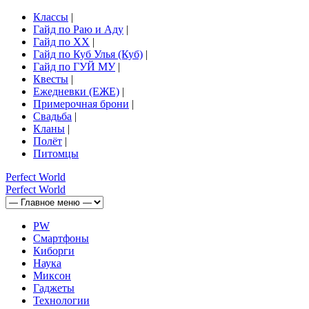
Классы
|
Гайд по Раю и Аду
|
Гайд по ХХ
|
Гайд по Куб Улья (Куб)
|
Гайд по ГУЙ МУ
|
Квесты
|
Ежедневки (ЕЖЕ)
|
Примерочная брони
|
Свадьба
|
Кланы
|
Полёт
|
Питомцы
Perfect
World
Perfect
World
PW
Смартфоны
Киборги
Наука
Миксон
Гаджеты
Технологии