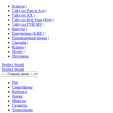
Классы
|
Гайд по Раю и Аду
|
Гайд по ХХ
|
Гайд по Куб Улья (Куб)
|
Гайд по ГУЙ МУ
|
Квесты
|
Ежедневки (ЕЖЕ)
|
Примерочная брони
|
Свадьба
|
Кланы
|
Полёт
|
Питомцы
Perfect
World
Perfect
World
PW
Смартфоны
Киборги
Наука
Миксон
Гаджеты
Технологии