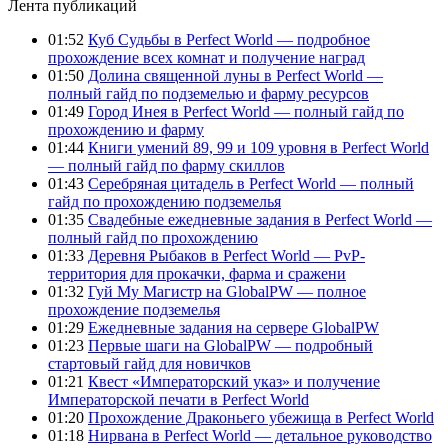
Лента публикаций
01:52
Куб Судьбы в Perfect World — подробное
прохождение всех комнат и получение наград
01:50
Долина священной луны в Perfect World —
полный гайд по подземелью и фарму ресурсов
01:49
Город Инея в Perfect World — полный гайд по
прохождению и фарму
01:44
Книги умений 89, 99 и 109 уровня в Perfect World
— полный гайд по фарму скиллов
01:43
Серебряная цитадель в Perfect World — полный
гайд по прохождению подземелья
01:35
Свадебные ежедневные задания в Perfect World —
полный гайд по прохождению
01:33
Деревня Рыбаков в Perfect World — PvP-
территория для прокачки, фарма и сражени
01:32
Гуй Му Магистр на GlobalPW — полное
прохождение подземелья
01:29
Ежедневные задания на сервере GlobalPW
01:23
Первые шаги на GlobalPW — подробный
стартовый гайд для новичков
01:21
Квест «Императорский указ» и получение
Императорской печати в Perfect World
01:20
Прохождение Драконьего убежища в Perfect World
01:18
Нирвана в Perfect World — детальное руководство