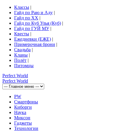
Классы
|
Гайд по Раю и Аду
|
Гайд по ХХ
|
Гайд по Куб Улья (Куб)
|
Гайд по ГУЙ МУ
|
Квесты
|
Ежедневки (ЕЖЕ)
|
Примерочная брони
|
Свадьба
|
Кланы
|
Полёт
|
Питомцы
Perfect
World
Perfect
World
PW
Смартфоны
Киборги
Наука
Миксон
Гаджеты
Технологии