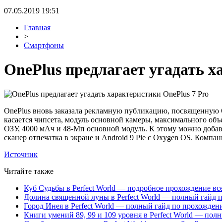
07.05.2019 19:51
Главная
>
Смартфоны
OnePlus предлагает угадать х
OnePlus вновь заказала рекламную публикацию, посвященную On
касается чипсета, модуль основной камеры, максимального объе
ОЗУ, 4000 мАч и 48-Мп основной модуль. К этому можно доба
сканер отпечатка в экране и Android 9 Pie с Oxygen OS. Компан
Источник
Читайте также
Куб Судьбы в Perfect World — подробное прохождение вс
Долина священной луны в Perfect World — полный гайд 
Город Инея в Perfect World — полный гайд по прохожде
Книги умений 89, 99 и 109 уровня в Perfect World — пол