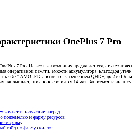
арактеристики OnePlus 7 Pro
ePlus 7 Pro. На этот раз компания предлагает угадать техниче
ма оперативной памяти, емкости аккумулятора. Благодаря утечка
вить 6,67’’ AMOLED-дисплей с разрешением QHD+, до 256 ГБ па
ия напоминает, что анонс состоится 14 мая. Запасемся терпением
ех комнат и получение наград
по подземелью и фарму ресурсов
нию и фарму
ный гайд по фарму скиллов