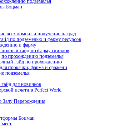
прохождению подземелья
мы Боцман
ие всех комнат и получение наград
гайд по подземелью и фарму ресурсов
хождению и фарму
 — полный гайд по фарму скиллов
йд по прохождению подземелья
полный гайд по прохождению
 для прокачки, фарма и сражени
ие подземелья
гайд для новичков
ской печати в Perfect World
по Залу Перерождения
атформы Боцман
 мест