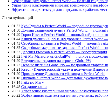
Серебряная цитадель в Perfect World — полный гайд по 
Управление кластерными мирами: возможности платфор
Эффективная архитектура для виртуальных рабочих мест
Лента публикаций
01:52
Куб Судьбы в Perfect World — подробное прохожден
01:50
Долина священной луны в Perfect World — полный 
01:49
Город Инея в Perfect World — полный гайд по про
01:44
Книги умений 89, 99 и 109 уровня в Perfect World
01:43
Серебряная цитадель в Perfect World — полный га
01:35
Свадебные ежедневные задания в Perfect World — 
01:33
Деревня Рыбаков в Perfect World — PvP-территория
01:32
Гуй Му Магистр на GlobalPW — полное прохожден
01:29
Ежедневные задания на сервере GlobalPW
01:23
Первые шаги на GlobalPW — подробный стартовый 
01:21
Квест «Императорский указ» и получение Император
01:20
Прохождение Драконьего убежища в Perfect World
01:18
Нирвана в Perfect World — детальное руководство 
17:14
Гайд по Магу
16:48
Создание клана
20:37
Управление кластерными мирами: возможности пл
20:22
Эффективная архитектура для виртуальных рабочих