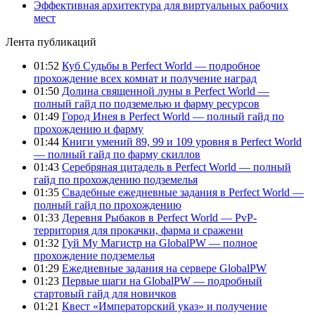
Эффективная архитектура для виртуальных рабочих
мест
Лента публикаций
01:52
Куб Судьбы в Perfect World — подробное
прохождение всех комнат и получение наград
01:50
Долина священной луны в Perfect World —
полный гайд по подземелью и фарму ресурсов
01:49
Город Инея в Perfect World — полный гайд по
прохождению и фарму
01:44
Книги умений 89, 99 и 109 уровня в Perfect World
— полный гайд по фарму скиллов
01:43
Серебряная цитадель в Perfect World — полный
гайд по прохождению подземелья
01:35
Свадебные ежедневные задания в Perfect World —
полный гайд по прохождению
01:33
Деревня Рыбаков в Perfect World — PvP-
территория для прокачки, фарма и сражени
01:32
Гуй Му Магистр на GlobalPW — полное
прохождение подземелья
01:29
Ежедневные задания на сервере GlobalPW
01:23
Первые шаги на GlobalPW — подробный
стартовый гайд для новичков
01:21
Квест «Императорский указ» и получение