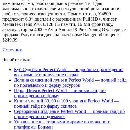
мкм пикселями, работающими в режиме 4-в-1 для
максимального захвата света и улучшенной детализации в
любых условиях освещенности. Помимо этого, Y4800
предложит 6,3’’ дисплей с разрешением Full HD+, чипсет
MediaTek Helio P70, 6/128 ГБ памяти, 16-Мп фронталку,
аккумулятор на 4000 мАч и Android 9 Pie с Young OS. Первые
продажи будут проходить на платформе Banggood по цене
$249,99
Источник
Читайте также
Куб Судьбы в Perfect World — подробное прохождение
всех комнат и получение наград
Долина священной луны в Perfect World — полный гайд
по подземелью и фарму ресурсов
Город Инея в Perfect World — полный гайд по
прохождению и фарму
Книги умений 89, 99 и 109 уровня в Perfect World —
полный гайд по фарму скиллов
Серебряная цитадель в Perfect World — полный гайд по
прохождению подземелья
Управление кластерными мирами: возможности
платформы Боцман