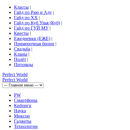
Классы
|
Гайд по Раю и Аду
|
Гайд по ХХ
|
Гайд по Куб Улья (Куб)
|
Гайд по ГУЙ МУ
|
Квесты
|
Ежедневки (ЕЖЕ)
|
Примерочная брони
|
Свадьба
|
Кланы
|
Полёт
|
Питомцы
Perfect
World
Perfect
World
PW
Смартфоны
Киборги
Наука
Миксон
Гаджеты
Технологии