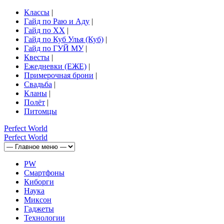
Классы
|
Гайд по Раю и Аду
|
Гайд по ХХ
|
Гайд по Куб Улья (Куб)
|
Гайд по ГУЙ МУ
|
Квесты
|
Ежедневки (ЕЖЕ)
|
Примерочная брони
|
Свадьба
|
Кланы
|
Полёт
|
Питомцы
Perfect
World
Perfect
World
PW
Смартфоны
Киборги
Наука
Миксон
Гаджеты
Технологии