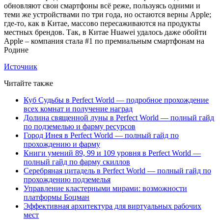
обновляют свои смартфоны всё реже, пользуясь одними и
теми же устройствами по три года, но остаются верны Apple;
где-то, как в Китае, массово пересаживаются на продукты
местных брендов. Так, в Китае Huawei удалось даже обойти
Apple – компания стала #1 по премиальным смартфонам на
Родине
Источник
Читайте также
Куб Судьбы в Perfect World — подробное прохождение
всех комнат и получение наград
Долина священной луны в Perfect World — полный гайд
по подземелью и фарму ресурсов
Город Инея в Perfect World — полный гайд по
прохождению и фарму
Книги умений 89, 99 и 109 уровня в Perfect World —
полный гайд по фарму скиллов
Серебряная цитадель в Perfect World — полный гайд по
прохождению подземелья
Управление кластерными мирами: возможности
платформы Боцман
Эффективная архитектура для виртуальных рабочих
мест