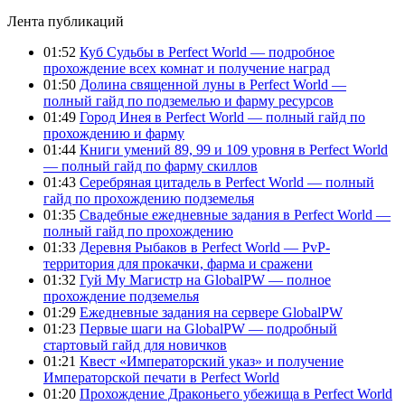
Лента публикаций
01:52
Куб Судьбы в Perfect World — подробное
прохождение всех комнат и получение наград
01:50
Долина священной луны в Perfect World —
полный гайд по подземелью и фарму ресурсов
01:49
Город Инея в Perfect World — полный гайд по
прохождению и фарму
01:44
Книги умений 89, 99 и 109 уровня в Perfect World
— полный гайд по фарму скиллов
01:43
Серебряная цитадель в Perfect World — полный
гайд по прохождению подземелья
01:35
Свадебные ежедневные задания в Perfect World —
полный гайд по прохождению
01:33
Деревня Рыбаков в Perfect World — PvP-
территория для прокачки, фарма и сражени
01:32
Гуй Му Магистр на GlobalPW — полное
прохождение подземелья
01:29
Ежедневные задания на сервере GlobalPW
01:23
Первые шаги на GlobalPW — подробный
стартовый гайд для новичков
01:21
Квест «Императорский указ» и получение
Императорской печати в Perfect World
01:20
Прохождение Драконьего убежища в Perfect World