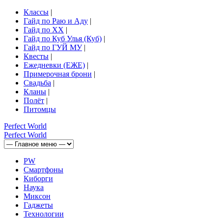
Классы
|
Гайд по Раю и Аду
|
Гайд по ХХ
|
Гайд по Куб Улья (Куб)
|
Гайд по ГУЙ МУ
|
Квесты
|
Ежедневки (ЕЖЕ)
|
Примерочная брони
|
Свадьба
|
Кланы
|
Полёт
|
Питомцы
Perfect
World
Perfect
World
PW
Смартфоны
Киборги
Наука
Миксон
Гаджеты
Технологии