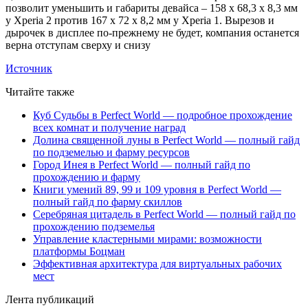
позволит уменьшить и габариты девайса – 158 х 68,3 х 8,3 мм
у Xperia 2 против 167 x 72 x 8,2 мм у Xperia 1. Вырезов и
дырочек в дисплее по-прежнему не будет, компания останется
верна отступам сверху и снизу
Источник
Читайте также
Куб Судьбы в Perfect World — подробное прохождение
всех комнат и получение наград
Долина священной луны в Perfect World — полный гайд
по подземелью и фарму ресурсов
Город Инея в Perfect World — полный гайд по
прохождению и фарму
Книги умений 89, 99 и 109 уровня в Perfect World —
полный гайд по фарму скиллов
Серебряная цитадель в Perfect World — полный гайд по
прохождению подземелья
Управление кластерными мирами: возможности
платформы Боцман
Эффективная архитектура для виртуальных рабочих
мест
Лента публикаций