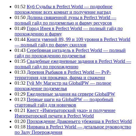
01:52
Куб Судьбы в Perfect World — подробное
прохождение всех комнат и получение наград
01:50
Долина священной луны в Perfect World —
полный гайд по подземелью и фарму ресурсов
01:49
Город Инея в Perfect World — полный гайд по
прохождению и фарму
01:44
Книги умений 89, 99 и 109 уровня в Perfect World
— полный гайд по фарму скиллов
01:43
Серебряная цитадель в Perfect World — полный
гайд по прохождению подземелья
01:35
Свадебные ежедневные задания в Perfect World —
полный гайд по прохождению
01:33
Деревня Рыбаков в Perfect World — PvP-
территория для прокачки, фарма и сражени
01:32
Гуй Му Магистр на GlobalPW — полное
прохождение подземелья
01:29
Ежедневные задания на сервере GlobalPW
01:23
Первые шаги на GlobalPW — подробный
стартовый гайд для новичков
01:21
Квест «Императорский указ» и получение
Императорской печати в Perfect World
01:20
Прохождение Драконьего убежища в Perfect World
01:18
Нирвана в Perfect World — детальное руководство
по Залу Перерождения