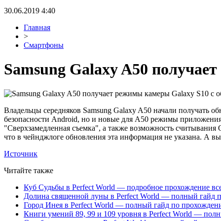
30.06.2019 4:40
Главная
>
Смартфоны
Samsung Galaxy A50 получает
Владельцы середняков Samsung Galaxy A50 начали получать об
безопасности Android, но и новые для A50 режимы приложения
"Сверхзамедленная съемка", а также возможность считывани
что в чейнджлоге обновления эта информация не указана. А вы
Источник
Читайте также
Куб Судьбы в Perfect World — подробное прохождение вс
Долина священной луны в Perfect World — полный гайд 
Город Инея в Perfect World — полный гайд по прохожде
Книги умений 89, 99 и 109 уровня в Perfect World — пол