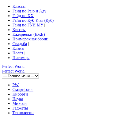
Классы
|
Гайд по Раю и Аду
|
Гайд по ХХ
|
Гайд по Куб Улья (Куб)
|
Гайд по ГУЙ МУ
|
Квесты
|
Ежедневки (ЕЖЕ)
|
Примерочная брони
|
Свадьба
|
Кланы
|
Полёт
|
Питомцы
Perfect
World
Perfect
World
PW
Смартфоны
Киборги
Наука
Миксон
Гаджеты
Технологии