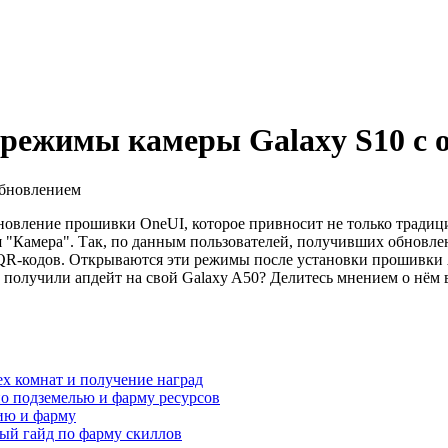
 режимы камеры Galaxy S10 c 
новление прошивки OneUI, которое привносит не только традиц
 "Камера". Так, по данным пользователей, получивших обновле
я QR-кодов. Открываются эти режимы после установки прошивк
 получили апдейт на свой Galaxy A50? Делитесь мнением о нём 
ех комнат и получение наград
по подземелью и фарму ресурсов
нию и фарму
ный гайд по фарму скиллов