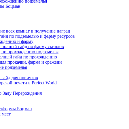
прохождению подземелья
мы Боцман
ие всех комнат и получение наград
гайд по подземелью и фарму ресурсов
хождению и фарму
 — полный гайд по фарму скиллов
йд по прохождению подземелья
полный гайд по прохождению
 для прокачки, фарма и сражени
ие подземелья
гайд для новичков
ской печати в Perfect World
по Залу Перерождения
атформы Боцман
 мест