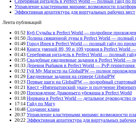
Серебряная цитадель в Perfect World — полный гайд по 
Управление кластерными мирами: возможности платфор
Эффективная архитектура для виртуальных рабочих мест
Лента публикаций
01:52
Куб Судьбы в Perfect World — подробное прохожден
01:50
Долина священной луны в Perfect World — полный 
01:49
Город Инея в Perfect World — полный гайд по про
01:44
Книги умений 89, 99 и 109 уровня в Perfect World
01:43
Серебряная цитадель в Perfect World — полный га
01:35
Свадебные ежедневные задания в Perfect World — 
01:33
Деревня Рыбаков в Perfect World — PvP-территория
01:32
Гуй Му Магистр на GlobalPW — полное прохожден
01:29
Ежедневные задания на сервере GlobalPW
01:23
Первые шаги на GlobalPW — подробный стартовый 
01:21
Квест «Императорский указ» и получение Император
01:20
Прохождение Драконьего убежища в Perfect World
01:18
Нирвана в Perfect World — детальное руководство 
17:14
Гайд по Магу
16:48
Создание клана
20:37
Управление кластерными мирами: возможности пл
20:22
Эффективная архитектура для виртуальных рабочих