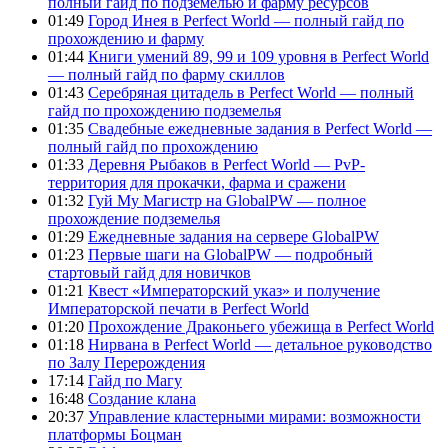
полный гайд по подземелью и фарму ресурсов
01:49
Город Инея в Perfect World — полный гайд по
прохождению и фарму
01:44
Книги умений 89, 99 и 109 уровня в Perfect World
— полный гайд по фарму скиллов
01:43
Серебряная цитадель в Perfect World — полный
гайд по прохождению подземелья
01:35
Свадебные ежедневные задания в Perfect World —
полный гайд по прохождению
01:33
Деревня Рыбаков в Perfect World — PvP-
территория для прокачки, фарма и сражени
01:32
Гуй Му Магистр на GlobalPW — полное
прохождение подземелья
01:29
Ежедневные задания на сервере GlobalPW
01:23
Первые шаги на GlobalPW — подробный
стартовый гайд для новичков
01:21
Квест «Императорский указ» и получение
Императорской печати в Perfect World
01:20
Прохождение Драконьего убежища в Perfect World
01:18
Нирвана в Perfect World — детальное руководство
по Залу Перерождения
17:14
Гайд по Магу
16:48
Создание клана
20:37
Управление кластерными мирами: возможности
платформы Боцман