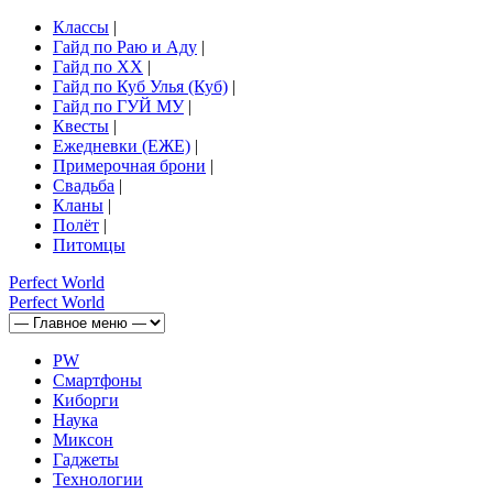
Классы
|
Гайд по Раю и Аду
|
Гайд по ХХ
|
Гайд по Куб Улья (Куб)
|
Гайд по ГУЙ МУ
|
Квесты
|
Ежедневки (ЕЖЕ)
|
Примерочная брони
|
Свадьба
|
Кланы
|
Полёт
|
Питомцы
Perfect
World
Perfect
World
PW
Смартфоны
Киборги
Наука
Миксон
Гаджеты
Технологии