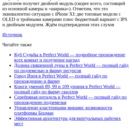
дисплеем получит двойной модуль (скорее всего, состоящий
из основной камеры и «ширика»). Отметим, что это
эквивалентно ситуации с iPhone XI: две топовые модели с
OLED и тройными камерами плюс бюджетный вариант с IPS
и двойным модулем. Ждём подтверждения этих слухов
Источник
Читайте также
Куб Судьбы в Perfect World — подробное прохождение
всех комнат и получение наград
Долина священной луны в Perfect World — полный гайд
по подземелью и фарму ресурсов
Город Инея в Perfect World — полный гайд по
прохождению и фарму
Книги умений 89, 99 и 109 уровня в Perfect World —
полный гайд по фарму скиллов
Серебряная цитадель в Perfect World — полный гайд по
прохождению подземелья
Управление кластерными мирами: возможности
платформы Боцман
Эффективная архитектура для виртуальных рабочих
мест