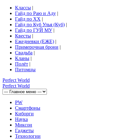
Классы
|
Гайд по Раю и Аду
|
Гайд по ХХ
|
Гайд по Куб Улья (Куб)
|
Гайд по ГУЙ МУ
|
Квесты
|
Ежедневки (ЕЖЕ)
|
Примерочная брони
|
Свадьба
|
Кланы
|
Полёт
|
Питомцы
Perfect
World
Perfect
World
PW
Смартфоны
Киборги
Наука
Миксон
Гаджеты
Технологии