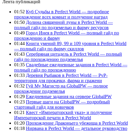
Лента публикаций
01:52
Куб Судьбы в Perfect World — подробное
прохождение всех комнат и получение наград
01:50
Долина священной луны в Perfect World —
полный гайд по подземелью и фарму ресурсов
01:49
Город Инея в Perfect World — полный гайд по
прохождению и фарму
01:44
Книги умений 89, 99 и 109 уровня в Perfect World
— полный гайд по фарму скиллов
01:43
Серебряная цитадель в Perfect World — полный
гайд по прохождению подземелья
01:35
Свадебные ежедневные задания в Perfect World —
полный гайд по прохождению
01:33
Деревня Рыбаков в Perfect World — PvP-
территория для прокачки, фарма и сражени
01:32
Гуй Му Магистр на GlobalPW — полное
прохождение подземелья
01:29
Ежедневные задания на сервере GlobalPW
01:23
Первые шаги на GlobalPW — подробный
стартовый гайд для новичков
01:21
Квест «Императорский указ» и получение
Императорской печати в Perfect World
01:20
Прохождение Драконьего убежища в Perfect World
01:18
Нирвана в Perfect World — детальное руководство