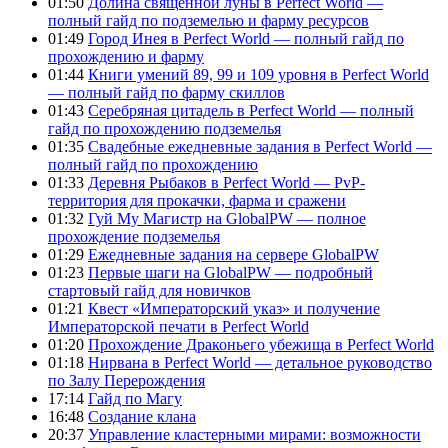
01:50
Долина священной луны в Perfect World —
полный гайд по подземелью и фарму ресурсов
01:49
Город Инея в Perfect World — полный гайд по
прохождению и фарму
01:44
Книги умений 89, 99 и 109 уровня в Perfect World
— полный гайд по фарму скиллов
01:43
Серебряная цитадель в Perfect World — полный
гайд по прохождению подземелья
01:35
Свадебные ежедневные задания в Perfect World —
полный гайд по прохождению
01:33
Деревня Рыбаков в Perfect World — PvP-
территория для прокачки, фарма и сражени
01:32
Гуй Му Магистр на GlobalPW — полное
прохождение подземелья
01:29
Ежедневные задания на сервере GlobalPW
01:23
Первые шаги на GlobalPW — подробный
стартовый гайд для новичков
01:21
Квест «Императорский указ» и получение
Императорской печати в Perfect World
01:20
Прохождение Драконьего убежища в Perfect World
01:18
Нирвана в Perfect World — детальное руководство
по Залу Перерождения
17:14
Гайд по Магу
16:48
Создание клана
20:37
Управление кластерными мирами: возможности