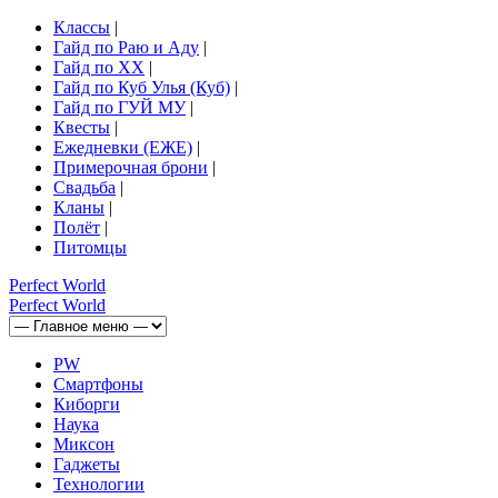
Классы
|
Гайд по Раю и Аду
|
Гайд по ХХ
|
Гайд по Куб Улья (Куб)
|
Гайд по ГУЙ МУ
|
Квесты
|
Ежедневки (ЕЖЕ)
|
Примерочная брони
|
Свадьба
|
Кланы
|
Полёт
|
Питомцы
Perfect
World
Perfect
World
PW
Смартфоны
Киборги
Наука
Миксон
Гаджеты
Технологии