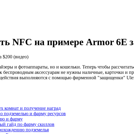
ть NFC на примере Armor 6E за
зеры и фотоаппараты, но и кошельки. Теперь чтобы рассчитаться
к беспроводным аксессуарам не нужны наличные, карточки и пр
ие действия выполняются с помощью фирменной "защищенки" Ule
ех комнат и получение наград
по подземелью и фарму ресурсов
нию и фарму
ный гайд по фарму скиллов
прохождению подземелья