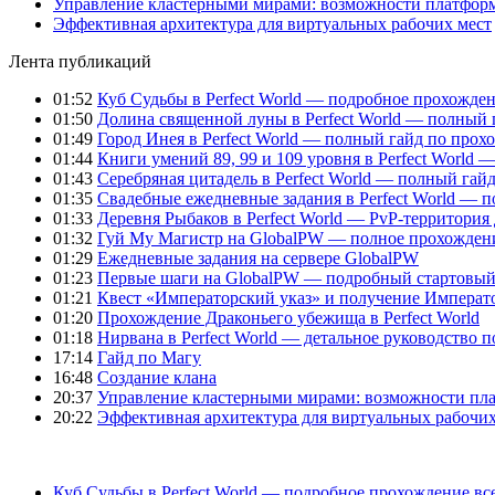
Управление кластерными мирами: возможности платфор
Эффективная архитектура для виртуальных рабочих мест
Лента публикаций
01:52
Куб Судьбы в Perfect World — подробное прохожден
01:50
Долина священной луны в Perfect World — полный 
01:49
Город Инея в Perfect World — полный гайд по про
01:44
Книги умений 89, 99 и 109 уровня в Perfect World
01:43
Серебряная цитадель в Perfect World — полный га
01:35
Свадебные ежедневные задания в Perfect World — 
01:33
Деревня Рыбаков в Perfect World — PvP-территория
01:32
Гуй Му Магистр на GlobalPW — полное прохожден
01:29
Ежедневные задания на сервере GlobalPW
01:23
Первые шаги на GlobalPW — подробный стартовый 
01:21
Квест «Императорский указ» и получение Император
01:20
Прохождение Драконьего убежища в Perfect World
01:18
Нирвана в Perfect World — детальное руководство 
17:14
Гайд по Магу
16:48
Создание клана
20:37
Управление кластерными мирами: возможности пл
20:22
Эффективная архитектура для виртуальных рабочих
Куб Судьбы в Perfect World — подробное прохождение вс