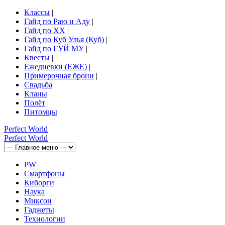
Классы
|
Гайд по Раю и Аду
|
Гайд по ХХ
|
Гайд по Куб Улья (Куб)
|
Гайд по ГУЙ МУ
|
Квесты
|
Ежедневки (ЕЖЕ)
|
Примерочная брони
|
Свадьба
|
Кланы
|
Полёт
|
Питомцы
Perfect
World
Perfect
World
PW
Смартфоны
Киборги
Наука
Миксон
Гаджеты
Технологии