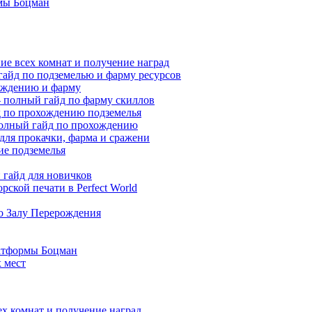
мы Боцман
ие всех комнат и получение наград
гайд по подземелью и фарму ресурсов
хождению и фарму
 — полный гайд по фарму скиллов
йд по прохождению подземелья
полный гайд по прохождению
 для прокачки, фарма и сражени
ие подземелья
гайд для новичков
ской печати в Perfect World
по Залу Перерождения
атформы Боцман
 мест
ех комнат и получение наград